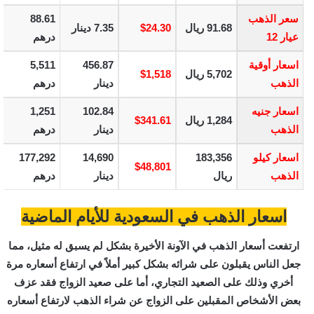
سعر الذهب
88.61
91.68 ريال
$24.30
7.35 دينار
عيار 12
درهم
اسعار أوقية
456.87
5,511
5,702 ريال
$1,518
الذهب
دينار
درهم
اسعار جنيه
102.84
1,251
1,284 ريال
$341.61
الذهب
دينار
درهم
اسعار كيلو
183,356
14,690
177,292
$48,801
الذهب
ريال
دينار
درهم
اسعار الذهب في السعودية للأيام الماضية
ارتفعت أسعار الذهب في الآونة الأخيرة بشكل لم يسبق له مثيل، مما
جعل الناس يقبلون على شرائه بشكل كبير أملاً في ارتفاع أسعاره مرة
أخري وذلك على الصعيد التجاري، أما على صعيد الزواج فقد عزف
بعض الأشخاص المقبلين على الزواج عن شراء الذهب لارتفاع أسعاره