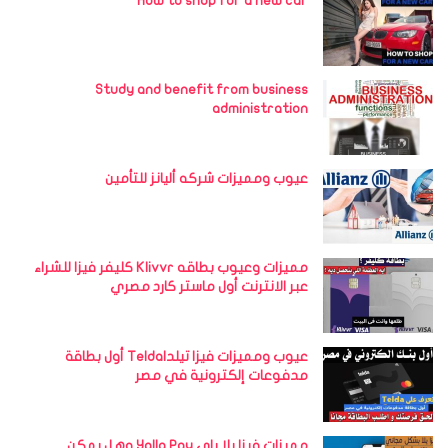
How to shop for a new car
Study and benefit from business
administration
عيوب ومميزات شركه أليانز للتأمين
مميزات وعيوب بطاقه Klivvr كليفر فيزا للشراء
عبر الانترنت أول ماستر كارد مصري
عيوب ومميزات فيزا تيلداTelda أول بطاقة
مدفوعات إلكترونية في مصر
مميزات فيزا يلا باي Yalla Pay وهل يمكن