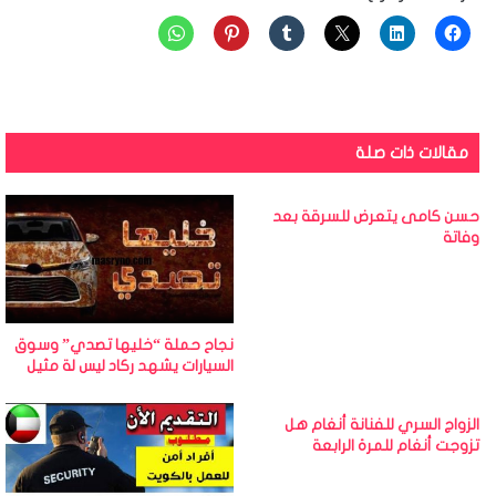
مقالات ذات صلة
حسن كامى يتعرض للسرقة بعد
وفاتة
نجاح حملة “خليها تصدي” وسوق
السيارات يشهد ركاد ليس لة مثيل
الزواج السري للفنانة أنغام هل
تزوجت أنغام للمرة الرابعة