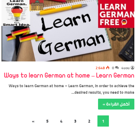
2٬648
0
4uou
Ways to learn German at home – Learn German
Ways to learn German at home – Learn German, in order to achieve the
desired results, you need to make…
أكمل القراءة »
»
5
4
3
2
1