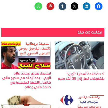
مقالات ذات صلة
ليفربول يعرض محمد صلاح
أحدث قائمة أسعار لـ”أوبل”
للبيع….بعد أزمته مع ساديو ماني
بتخفيضات تصل إلى 30 ألف جنيه
شاهد .. اللقطة المتسببة في
خناقة ماني وصلاح