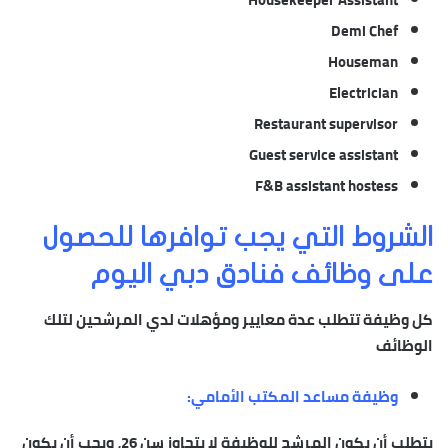
Demi Chef
Houseman
Electrician
Restaurant supervisor
Guest service assistant
F&B assistant hostess
الشروط التي يجب توافرها للحصول
على وظائف فنادق دبي اليوم
كل وظيفة تتطلب عدة معايير ومؤهلات لدي المرشحين لتلك
الوظائف
وظيفة مساعد المكتب الأمامي:
يتطلب أن يكون المرشح للوظيفة لا يتجاوز سن 26، ويجب أن يكون