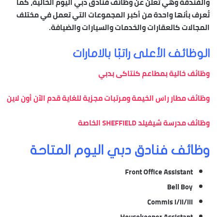
والفندقة وهي تعلن عن وظائف فنادق دبي اليوم الخالية، كما
تُعرف بأنها واحدة من أكبر المجموعات التي تعمل في مختلف
المجالات كالعقارات والخدمات والسيارات والضيافة.
الوظائف الأعلى راتبًا بالامارات
وظائف خالية بمطاعم كنتاكى بدبي
وظائف مطار راس الخيمة ومرتبات مجزية للغاية قدم الآن أون لاين
وظائف مدرسة شيفيلد SHEFFIELD الخاصة
وظائف فنادق دبي اليوم المتاحة
Front Office Assistant
Bell Boy
Commis I/II/III
Housekeeper Assistant