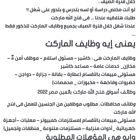
خلال فترة الصيف .
لو أنت مخلص دراسة أو لسه بتدرس و بتدور على شغل !!
طلبك هتلاقيه عندنا … فى فتح الله ماركت
عندنا شغل خلال فترة الصيف بجميع وظايف الماركت للذكور فقط
…
يعنى إيه وظايف الماركت
وظايف الماركت هى : كاشير – مسئول استلام – موظف أمن
–
مخازن_ خدمات عامة – مساعد كاشير
مسئولى مبيعات بالأقسام (عطارة – بقالة – جزارة – دواجن –
خضروات وفاكهة – مخبوزات _ محمصات)
وظائف أسواق فتح الله ماركت بائعين مصر 2022
وظائف
محافظات. مطلوب موظفين من الجنسين للعمل فى
فتح
الله
ماركت
مسئولى مبيعات بالأقسام (مستلزمات كمبيوتر – معلبات –أجهزة
كهربائية _أدوات منزلية – مستلزمات متنوعة _منظفات وتجميل)
وإيه هى المؤهلات المطلوبة