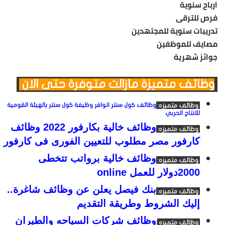
ارباح سنوية
فرص للترقى
تدريبات سنوية للمجتهدين
مصايف للموظفين
جوائز شهرية
وظائف متميزة مازالت متوفرة حتى الان
وظائف متميزه:
وظائف كول سنتر |توافر وظيفة كول سنتر بالهيئة القومية
للانتاج الحربي
وظائف خالية بكارفور 2022 وظائف
وظائف متميزه:
كارفور مصر مطلوب للتعيين الفورى فى كارفور
وظائف خالية برواتب تتخطى
وظائف متميزه:
2000دولار للعمل online
بنك فيصل يعلن عن وظائف شاغرة..
وظائف متميزه:
إليك الشروط وطريقة التقديم
وظائف شركات السياحه والطيران
وظائف متميزه
: