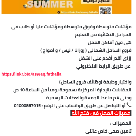
مؤهلات متوسطة وفوق متوسطة ومؤهلات عليا أو طلاب فى
المراحل النهائية من التعليم
هى فين أماكن العمل
فروع الساحل الشمالى ( روزانا / نيس / و أمواج )
إزاى أقدر أقدم على الشغل
عن طريق الرابط الالكتروني
https://linkr.bio/aswaq.fathalla
واختيار وظيفة (وظائف فروع الساحل)
المقابلات بالإدارة المركزية بسموحة يومياً من الساعة 10 ص
وحتى 4 م ماعدا الجمعة والعطلات الرسمية
أو التواصل عن طريق الواتساب على الرقم : 01000867915
مميزات العمل في فتح الله
المميزات :
تامين صحى خاص عائلى