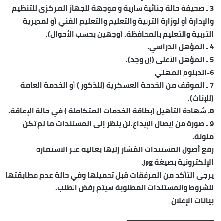
3 ـ صحيفة حالة جنائية سارية و موجهة للجهاز المركزى للتنظيم
والإدارة أو لوزارة التربية والتعليم والتعليم الفني أو لمديرية
التربية والتعليم بالمحافظة. (وجهين بحسب الأحوال).
4 ـ المؤهل الدراسي.
5 ـ المؤهل الأعلى (إن وجد).
6-الدبلوم المهني
7 ـ الموقف من الخدمة العسكرية (للذكور ) أو الخدمة العامة
(للإناث).
8ـ شهادة التأهيل (بطاقة الخدمات المتكاملة ) في حالة الإعاقة.
9 ـ صورة من إيصال الإيداع.لن ينظر إلى المستندات ما لم تكن
ملونة.
رفع أصول المستندات المُشار إليها بعاليه عبر الاستمارة
الإلكترونية بصيغة jpg.
يرجى التأكد من المرفقات قبل تحميلها وفي حالة عدم مطابقتها
للشروط والمستندات المطلوبة سيتم رفض الطلب.
بيانات الإعلان