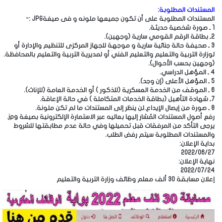
المستندات المطلوبة:
المستندات المطلوبة على أن تكون جميعها ملونه و فى صيغةJPG :-
1 ـ صورة شخصية حديثة.
2ـ بطاقة الرقم القومي سارية (وجهين).
3 ـ صحيفة حالة جنائية سارية و موجهة للجهاز المركزى للتنظيم والإدارة أو
لوزارة التربية والتعليم والتعليم الفني أو لمديرية التربية والتعليم بالمحافظة.
(وجهين بحسب الأحوال).
4 ـ المؤهل الدراسي.
5 ـ المؤهل الأعلى (إن وجد).
6 ـ الموقف من الخدمة العسكرية (للذكور ) أو الخدمة العامة (للإناث).
7ـ شهادة التأهيل (بطاقة الخدمات المتكاملة ) في حالة الإعاقة.
8 ـ صورة من إيصال الإيداع.لن ينظر إلى المستندات ما لم تكن ملونة.
رفع أصول المستندات المُشار إليها بعاليه عبر الاستمارة الإلكترونية بصيغة jpg.
يرجى التأكد من المرفقات قبل تحميلها وفي حالة عدم مطابقتها للشروط
والمستندات المطلوبة سيتم رفض الطلب.
بداية الإعلان:
2022/06/27
نهاية الإعلان:
2022/07/24
إعلان مسابقة 30 ألف معلم وظائف وزارة التربية والتعليم