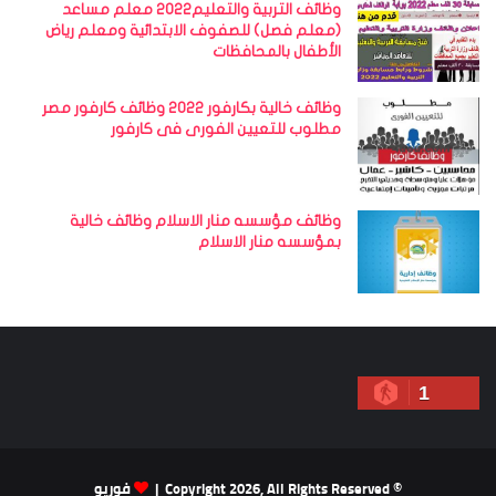
وظائف التربية والتعليم2022 معلم مساعد
(معلم فصل) للصفوف الابتدائية ومعلم رياض
الأطفال بالمحافظات
وظائف خالية بكارفور 2022 وظائف كارفور مصر
مطلوب للتعيين الفورى فى كارفور
وظائف مؤسسه منار الاسلام وظائف خالية
بمؤسسه منار الاسلام
1
© Copyright 2026, All Rights Reserved |
فوريو