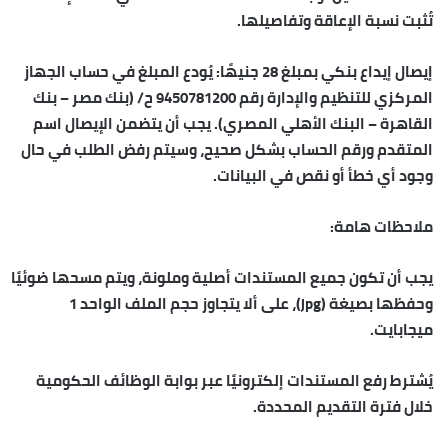
تُثبت نسبة الإعاقة وتفاصيلها.
إيصال إيداع بنكي بمبلغ 28 جنيهًا: يُودع المبلغ في حساب الجهاز
المركزي للتنظيم والإدارة رقم 9450781200 ح/ (بنك مصر – بنك
القاهرة – البنك الأهلي المصري). يجب أن يتضمن الإيصال اسم
المتقدم ورقم الحساب بشكل صحيح، وسيتم رفض الطلب في حال
وجود أي خطأ أو نقص في البيانات.
ملاحظات هامة:
يجب أن تكون جميع المستندات أصلية وملونة، ويتم مسحها ضوئيًا
وحفظها بصيغة (jpg)، على ألا يتجاوز حجم الملف الواحد 1
ميجابايت.
يُشترط رفع المستندات إلكترونيًا عبر بوابة الوظائف الحكومية
خلال فترة التقديم المحددة.