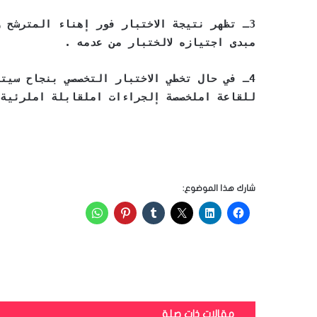
3ـ تظهر نتيجة الاختبار فور إهناء المترشح وسيتم توجيه من المختص باللجنة
مبدى اجتيازه لالختبار من عدمه .
4ـ في حال تخطي الاختبار التخصصي بنجاح سيتم توجيه املرتشح عرب املختصني باللجنة
للقاعة املخصصة إلجراءات املقابلة املرئية 
شارك هذا الموضوع:
مقالات ذات صلة