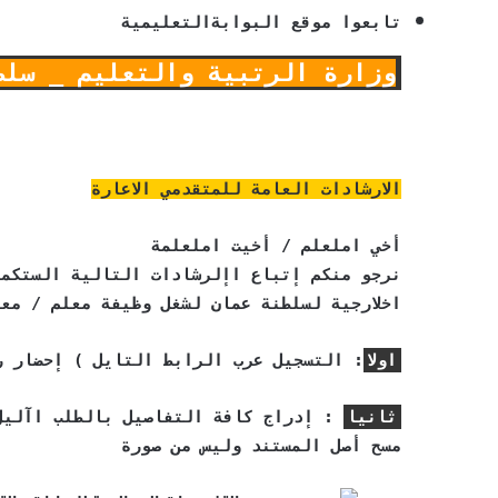
تابعوا موقع البوابةالتعليمية
وزارة الرتبية والتعليم _ سلطنة 
الارشادات العامة للمتقدمي الاعارة
أخي املعلم / أخيت املعلمة
نرجو منكم إتباع اإلرشادات التالية الستكما
اخلارجية لسلطنة عمان لشغل وظيفة معلم / معل
اولا
: التسجيل عرب الرابط التايل ) إحضار ر
ثانيا
: إدراج كافة التفاصيل بالطلب اآليل
مسح أصل المستند وليس من صورة