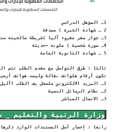
التخصصات المطلوبة للإعارات والتع
1ـ المؤهل الدراسي
2 ـ شهادة الخبرة ) مصدقة
3ـ جواز سفر مقروء آليا )شريطة صالحيته سته أشهر من تاريخ التسجيل
4ـ صورة شخصية ) ملونه –حديثة
5 ـ شهادة الثانوية العامة
ثالثا : طرق التواصل مع مقدم الطلب تتم ال
تكون أرقام هلواتف نقالة وليست هواتف أرضية
1ـ البريد الالكتروني ملسجل يف الطلب اآليل
2ـ نظام الرسائل النصية
3ـ الاتصال المباشر
وزارة الرتبية والتعليم _ سلطن
رابعا : إحضار أصل المستندات الوارد ذكرها