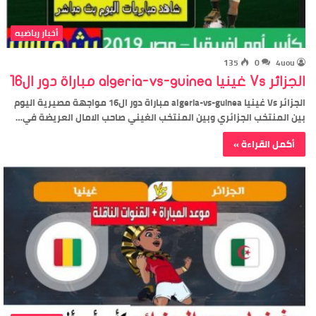
أخبار رياضيه
135
0
4uou
الجزائر Vs غينيا algeria-vs-guinea مباراة دور ال16
الجزائر Vs غينيا algeria-vs-guinea مباراة دور ال16 مواجهة مصيرية اليوم
بين المنتخب الجزائري وبين المنتخب الغيني صاحب الامال العريضة في…
أكمل القراءة »