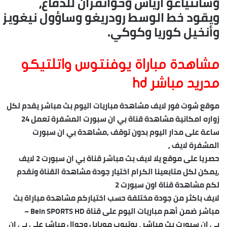
وسانتياغو أرياس وخوانفران للدفاع،
ويقود خط الوسط رودريغو وساؤول نيغويز
وأنخيل كوريا وكوكي.
مشاهدة مباراة يوفنتوس واتلتيكو
مدريد مباشر hd
موقع شوت فور لايف مشاهدة مباريات اليوم بث مباشر يقدم لكل
زواره امكانية مشاهدة قناة بي ان سبورت المشفرة تعمل 24
ساعة على مدار اليوم بدون توقف ,مشاهدة بي ان سبورت
المشفرة لايف ,
حصريا على موقع يلا لايف بث مباشر قناة بي ان سبورت 2 لايف
,يمكن لكل متابعينا الكرام اختيار جودة مشاهدة القناة ونقدم
لكم مشاهدة قناة اون سبورت 2
لايف باكثر من جودة مختلفة حسب اختياركم مشاهدة مباراة بث
مباشر ضمن أهم مباريات اليوم على قناة Bein SPORTS HD –
بي ان سبورت بث مباشر ، يوتيوب موبايل وجوال مباشر علي بي ان