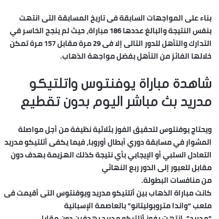
بناء على المواجهات السابقة فى تاريخ المسابقة التى انتهت
بنفس النتيجة والبالغ عددها 186 مباراة، حيث لم ينجح الخاسر في
التدارك والتأهل للدور التالى إلا فى 29 مرة مقابل 157 مرة تمكن
خلالها الفائز من التأهل بفضل مواجهة الذهاب.
شاهدة مباراة يوفنتوس واتلتيكو
مدريد بث مباشر اليوم بدون تقطيع
ويحتاج يوفنتوس لتحقيق الفوز بثلاثية نظيفة من أجل مواصلة
المشوار في مسابقة دوري أبطال أوروبا، فيما يكفى أتلتيكو مدريد
التعادل السلبي أو الإيجابي بأي نتيجة كذلك الهزيمة بهدف دون
مقابل للعبور إلى الدور ربع النهائي
من منافسات البطولة.
كانت مباراة الذهاب بين أتلتيكو مدريد ويوفنتوس التى أقيمت فى
ملعب “واندا متروبوليتانو” بالعاصمة الإسبانية
“مدريد”، انتهت بفوز أتلتيكو مدريد بهدفين دون مقابل.