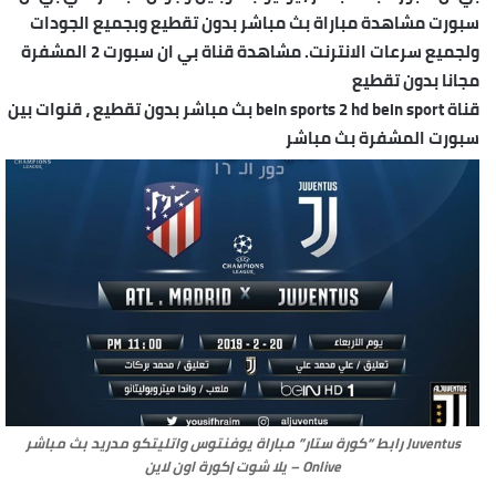
سبورت مشاهدة مباراة بث مباشر بدون تقطيع وبجميع الجودات
ولجميع سرعات الانترنت. مشاهدة قناة بي ان سبورت 2 المشفرة
مجانا بدون تقطيع
قناة bein sports 2 hd bein sport بث مباشر بدون تقطيع ، قنوات بين
سبورت المشفرة بث مباشر
Juventus رابط “كورة ستار” مباراة يوفنتوس واتليتكو مدريد بث مباشر
Onlive – يلا شوت |كورة اون لاين