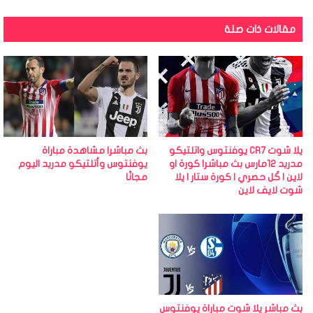
مقالات ذات صلة
يلا شوت CR7 يوفنتوس واتلتيكو
بث مباشر| مشاهدة مباراة
مدريد 12مارس بث مباشر| كورة او
يوفنتوس وأتلتيكو مدريد اليوم
لاين | كُل حصري | كورة ستار | يلا
مجانًا
شوت لايف لاين
بث مباشر يلا شوت مباراة يوفنتوس