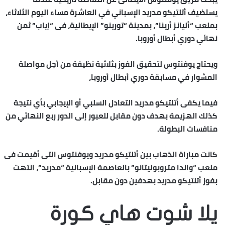
يستضيف أتلتيكو مدريد الإسباني في العاشرة مساء اليوم الثلاثاء،
بملعب “أليانز أرينا”، بمدينة “تورينو” الإيطالية، فى “إياب” ثمن
نهائي دوري أبطال أوروبا.
ويحتاج يوفنتوس لتحقيق الفوز بثلاثية نظيفة من أجل مواصلة
المشوار في مسابقة دوري أبطال أوروبا،
فيما يكفى أتلتيكو مدريد التعادل السلبي أو الإيجابي بأي نتيجة
كذلك الهزيمة بهدف دون مقابل للعبور إلى الدور ربع النهائي من
منافسات البطولة.
كانت مباراة الذهاب بين أتلتيكو مدريد ويوفنتوس التى أقيمت فى
ملعب “واندا متروبوليتانو” بالعاصمة الإسبانية “مدريد”، انتهت
بفوز أتلتيكو مدريد بهدفين دون مقابل.
يلا شوت هاي كورة