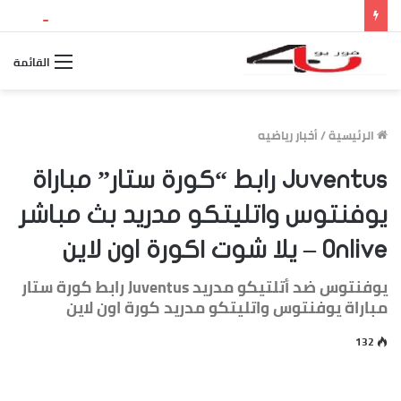
بث مباشر مباراة الأرجنتين وإسبانيا.. مشاهدة نهائي كأس العالم 2026 والقنوات الناقلة وموعد اللقاء
القائمة
الرئيسية
/
أخبار رياضيه
Juventus رابط “كورة ستار” مباراة
يوفنتوس واتليتكو مدريد بث مباشر
Onlive – يلا شوت |كورة اون لاين
يوفنتوس ضد أتلتيكو مدريد Juventus رابط كورة ستار
مباراة يوفنتوس واتليتكو مدريد كورة اون لاين
132