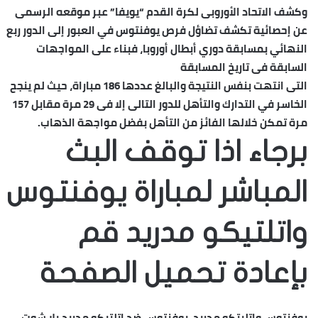
وكشف الاتحاد الأوروبى لكرة القدم “يويفا” عبر موقعه الرسمى
عن إحصائية تكشف تضاؤل فرص يوفنتوس في العبور إلى الدور ربع
النهائي بمسابقة دوري أبطال أوروبا، فبناء على المواجهات
السابقة فى تاريخ المسابقة
التى انتهت بنفس النتيجة والبالغ عددها 186 مباراة، حيث لم ينجح
الخاسر في التدارك والتأهل للدور التالى إلا فى 29 مرة مقابل 157
مرة تمكن خلالها الفائز من التأهل بفضل مواجهة الذهاب.
برجاء اذا توقف البث
المباشر لمباراة يوفنتوس
واتلتيكو مدريد قم
بإعادة تحميل الصفحة
يوفنتوس واتليتكو مدريد ,يوفنتوس ضد اتلتيكو مدريد,يلا شوت