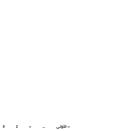
وظائف كول سنتر |توافر وظيفة
كول سنتر بالهيئة القومية للانتا
الحربي
58
0
« الأولى
...
«
2
3