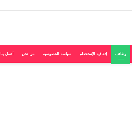
وظائف
إتفاقية الإستخدام
سياسه الخصوصية
من نحن
أتصل بنا
وظائف خالية بمطاعم كنتاكى
بجميع الفروع وظائف في