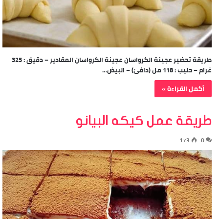
طريقة تحضير عجينة الكرواسان عجينة الكرواسان المقادير – دقيق : 325
غرام – حليب : 118 مل (دافئ) – البيض…
أكمل القراءة »
طريقة عمل كيكه البيانو
173
0