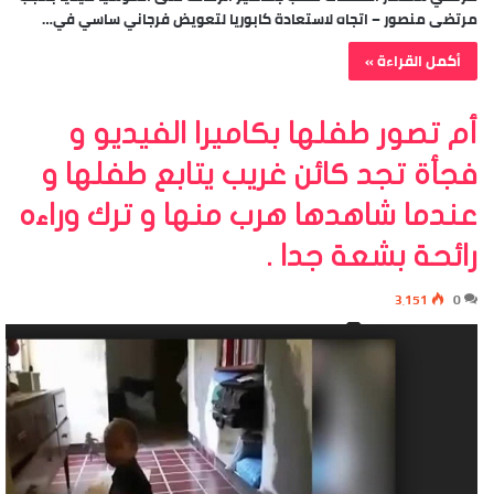
مرتضى منصور – اتجاه لاستعادة كابوريا لتعويض فرجاني ساسي في…
أكمل القراءة »
أم تصور طفلها بكاميرا الفيديو و
فجأة تجد كائن غريب يتابع طفلها و
عندما شاهدها هرب منها و ترك وراءه
رائحة بشعة جدا .
3٬151
0