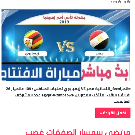
170
0
#المراجعة_النهائية مصر VS زيمبابوي تصنيف المنافس : 109 عالميا ، 26
افريقيا اللقب : منتخب المحاربين egypt-v-zimbabwe عدد المشاركات
السابقة…
أكمل القراءة »
مرتضي سمسار الصفقات غضب