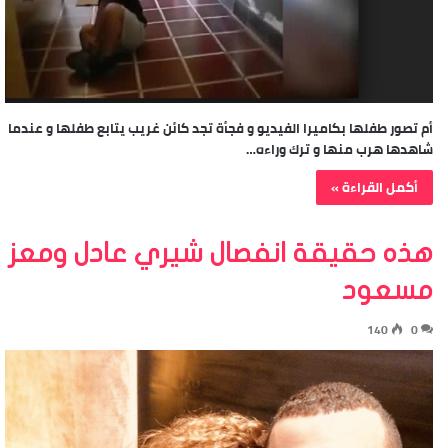
أم تصور طفلها بكاميرا الفيديو و فجأة تجد كائن غريب يتابع طفلها و عندما
شاهدها هرب منها و ترك وراءه…
أكمل القراءة »
هذه حقيقة انفصال شيري عادل ومعز
مسعود
140
0