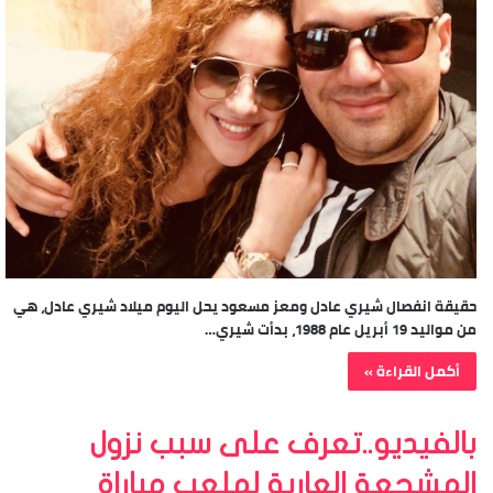
حقيقة انفصال شيري عادل ومعز مسعود يحل اليوم ميلاد شيري عادل، هي
من مواليد 19 أبريل عام 1988، بدأت شيري…
أكمل القراءة »
بالفيديو..تعرف على سبب نزول
المشجعة العارية لملعب مباراة