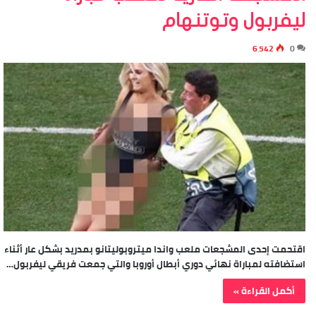
ليفربول وتوتنهام
6٬542
0
اقتحمت إحدى المشجعات ملعب واندا ميتروبوليتانو بمدريد بشكل عار أثناء
استضافته لمباراة نهائي دوري أبطال أوروبا والتي جمعت فريقي ليفربول…
أكمل القراءة »