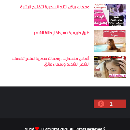
وصفات بياض الثلج السحرية لتفتيح البشرة
طرق طبيعية بسيطة لإطالة الشعر
ألماس منسدل….وصفات سحرية لعلاج تقصف
الشعر الشديد ولمعان فائق
1
© Copyright 2026, All Rights Reserved |
فوريو