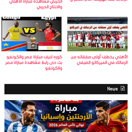
الحربي مشاهدة مباراة الاهلي
والانتاج الحربي
الأهلي يخطف أولى صفقاته من
كوره لايف مباراة مصر والكونغو
الزمالك في الميركاتو الصيفي
بث حى رابط مشاهدة مباراة مصر
والكونغو
News