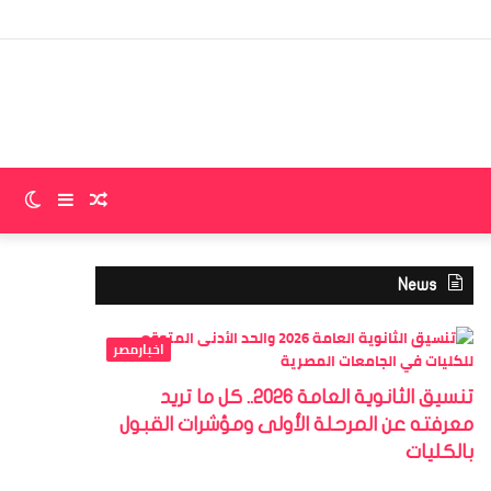
إضا
عمو
جان
مقال
إضافة
الو
عشوائي
عمود
الم
News
جانبي
اخبارمصر
تنسيق الثانوية العامة 2026.. كل ما تريد
معرفته عن المرحلة الأولى ومؤشرات القبول
بالكليات