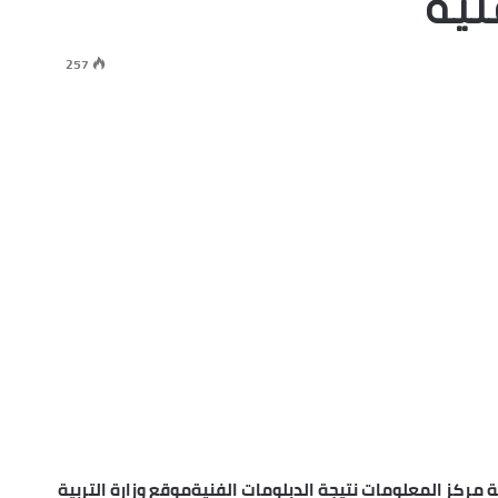
نية
257
ت الفنية على موقع emis.gov.eg رابط بوابة مركز المعلومات نتيجة الدبلومات الفنيةموقع وزارة التربية