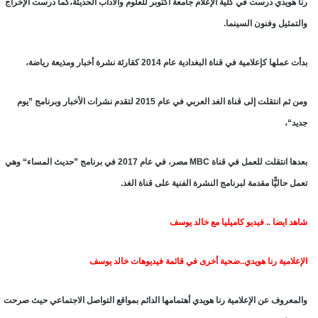
رنا هويدي درست في كلية الإعلام جامعة أكتوبر للعلوم والآداب الحديثة،كما درست الإخراج
والتمثيل وفنون السينما.
بدأت عملها كإعلامية في قناة البغدادية عام 2014 كقارئة نشرة أخبار ومذيعة رياضة،
ومن ثم انتقلت إلى قناة الغد العربي في عام 2015 لتقدم نشرات الأخبار وبرنامج ”يوم
جديد“،
بعدها انتقلت للعمل في قناة MBC مصر، في عام 2017 في برنامج ”حديث المساء“ وهي
تعمل حاليًّا مقدمة لبرنامج النشرة الفنية على قناة الغد.
شاهد ايضا .. فيديو كاميليا مع خالد يوسف
الإعلامية رنا هويدي..ضحية أخرى في قائمة فيديوهات خالد يوسف
والمعروف عن الإعلامية رنا هويدي أهتمامها الدائم بمواقع التواصل الاجتماعي حيث صرحت