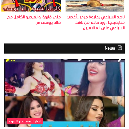
ناهد السباعي بمايوة جرئ ..أغضب
منى فاروق والفيديو الكامل مع
متابعينها ..ورد صادم من ناهد
خالد يوسف س
السباعي على المتابعيين
News
اخبار المشاهير العرب