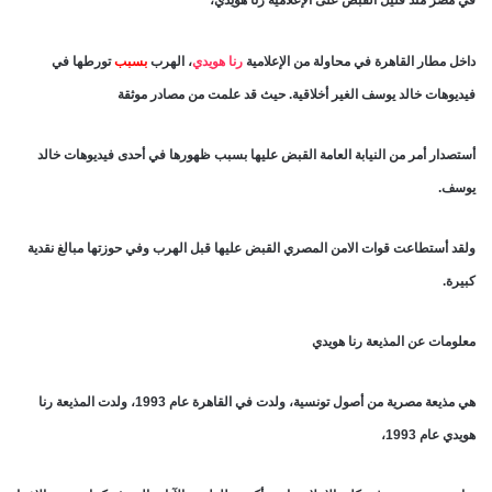
في مصر منذ قليل القبض على الإعلامية رنا هويدي،
داخل مطار القاهرة في محاولة من الإعلامية
رنا هويدي
، الهرب
بسبب
تورطها في
فيديوهات خالد يوسف الغير أخلاقية. حيث قد علمت من مصادر موثقة
أستصدار أمر من النيابة العامة القبض عليها بسبب ظهورها في أحدى فيديوهات خالد
يوسف.
ولقد أستطاعت قوات الامن المصري القبض عليها قبل الهرب وفي حوزتها مبالغ نقدية
كبيرة.
معلومات عن المذيعة رنا هويدي
هي مذيعة مصرية من أصول تونسية، ولدت في القاهرة عام 1993، ولدت المذيعة رنا
هويدي عام 1993،