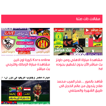
مقالات ذات صلة
مشاهدة مباراة الاهلي وصن داونز
Kora online كورة اون لاين
بث مباشر الآن بدون تقطيع بجوده
مشاهدة مباراة الزمالك والترجي
hd
بث مباشر
شاهد بالصور …فخر العرب محمد
صلاح يتحول من عالم الخجل الى
طريق الشهرة والسيلفي