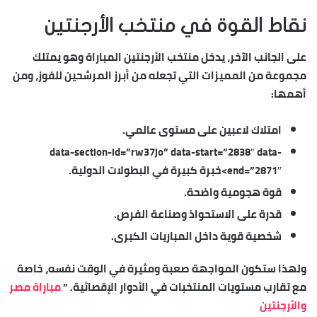
نقاط القوة في منتخب الأرجنتين
على الجانب الآخر، يدخل منتخب الأرجنتين المباراة وهو يمتلك
مجموعة من المميزات التي تجعله من أبرز المرشحين للفوز، ومن
أهمها:
امتلاك لاعبين على مستوى عالمي.
data-section-id=”rw37jo” data-start=”2838″ data-
end=”2871″>خبرة كبيرة في البطولات الدولية.
قوة هجومية واضحة.
قدرة على الاستحواذ وصناعة الفرص.
شخصية قوية داخل المباريات الكبرى.
ولهذا ستكون المواجهة صعبة ومثيرة في الوقت نفسه، خاصة
مع تقارب مستويات المنتخبات في الأدوار الإقصائية. ”
مباراة مصر
والأرجنتين