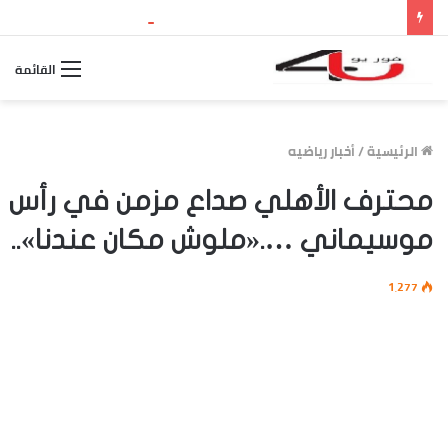
نتيجة الثانوية العامة 2026 بالاسم ورقم الجلوس.. استعلم الآن عن درجاتك والمجموع الكلي
القائمة
الرئيسية
/
أخبار رياضيه
محترف الأهلي صداع مزمن في رأس
موسيماني ….«ملوش مكان عندنا»..
1٬277