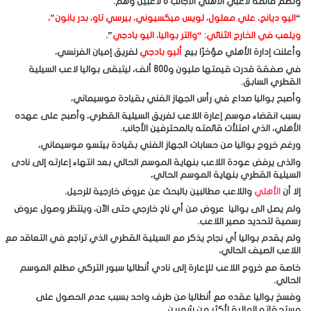
وتضم قائمة لاعبي الأهلي الأجانب 6 لاعبين وهم:
“
اليو ديانج، علي معلول، لويس ميكسيوني، بيرسي تاو، بدر بانون”،
ويلعب في الخارج الثنائي: “والتر بواليا، اليو بادجي
”.
وأعلنت إدارة الأهلي مؤخرًا بيع
أليو بادجي
لفريق إميان الفرنسي،
في صفقة قدرت قيمتها مليون و800 ألف، ليتبقى بواليا لاعب السيلية
القطري السابق.
وأصبح بواليا صداع في رأس الجهاز الفني بقيادة موسيماني،
بسبب انقضاء موسم إعارة اللاعب لفريق السيلية القطري، وأصبح على عهده
الأهلي، الذي امتلأت قائمته بالمحترفين الأجانب.
ورغم خروج بواليا من حسابات الجهاز الفني بقيادة بيتسو موسيماني،
والذى يرفض عودة اللاعب بنهاية الموسم الحالي بعد انتهاء إعارته إلى نادى
السيلية القطري بنهاية الموسم الحالي،
إلا أن
الأهلي
واللاعب مطالبين بالبحث عن عروض خارجية للرحيل.
ولم يصل الى بواليا عروض من أي نادٍ خارجي حتى الآن، وينتظر وصول عروض
رسمية لتحديد مصير اللاعب.
ولم يقدم بواليا أي نجاح يذكر مع السيلية القطري الذي تراجع في التعاقد مع
اللاعب الصيف الحالي،
خاصة مع خروج اللاعب للإعارة إلى نادي أنطاليا سبور التركي مطلع الموسم
الحالي.
وفسخ بواليا عقده مع أنطاليا من طرف واحد بسبب عدم الحصول على
مستحقاته المالية لأكثر من شهرين.