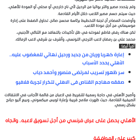
ولم يتحدد مصير والتر بواليا من الرحيل لأي نادٍ خارجي أو محلي أو العودة للأهلي،
حيث سيتم حسم مصير اللاعب خلال الأيام القادمة.
وأوضحت المصادر أن لجنة التخطيط برئاسة محسن صالح، تحاول الضغط على إدارة
موسيماني من أجل عودة اللاعب،
لكن هناك رفض قاطع لعودته في ظل تأكيدات بالتعاقد مع الثنائي الأجنبي،
محمد علي بن رمضان لاعب الترجي التونسي، وأشرف بن شرقي لاعب الزمالك.
أقرأ أيضا:
إعارة كهربا وريان من جديد ورحيل نهائي للمغضوب عليه..
الأهلي يحدد الأسباب
سر ظهور تسريب لمرتضى منصور وأحمد دياب
صفقه مهاجم القناص فى الاهلي لتكرار تجربة فلافيو
وأصبح الأهلي في حاجة رسمية للتفريط في لاعبان من قائمة الأجانب في الانتقالات
الصيفية القادمة، حيث ظهرت ملامح قريبة بإعارة لويس ميكسوني، وبيع أليو ديانج
بشكل رسمي.
الأهلي يحصل على عرض فرنسي من أجل تسويق لاعبه.. واتجاه
كبير على الموافقة