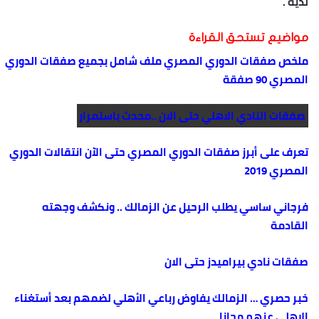
لدية .
مواضيع تستحق القراءة
ملخص صفقات الدوري المصري ملف شامل بجميع صفقات الدوري
المصري 90 صفقة
صفقات النادي الاهلي حتى الان ..محدث باستمرار
تعرف على أبرز صفقات الدوري المصري حتى الآن انتقالات الدوري
المصري 2019
فرجاني ساسي يطلب الرحيل عن الزمالك .. ونكشف وجهته
القادمة
صفقات نادي بيراميدز حتى الان
خبر حصري … الزمالك يفاوض رباعي الأهلي لضمهم بعد أستغناء
الاهلي عنهم مجانا