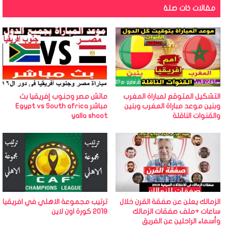
مقالات ذات صلة
التشكيل المتوقع لمباراة المغرب
ماتش مصر وجنوب إفريقيا بث
وبنين موعد مباراة المغرب وبنين
مباشر Egypt vs South africa
والقنوات الناقلة
yalla shoot
الزمالك يعلن عن صفقة القرن خلال
ترتيب مجموعة الاهلي في افريقيا
ساعات +ملف صفقات الزمالك
2019 كورة اون لاين
وأسماء الراحلين عن الفريق