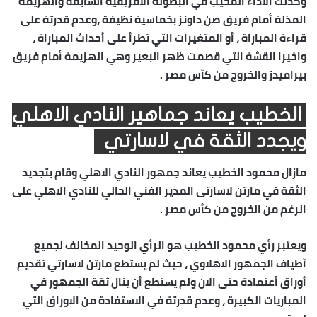
وكذلك الاداء المخيب في البطولة الافريقية السابقة والهزيمة
المذلة أمام فريق صن داونز بخماسية نظيفة ،وعدم قدرتة على
قراءة المباراة ، أو المتغيرات التي تطرأ على أحداث المباراة ،
واخيرا القشة التي قصمت ظهر البعير وهي الهزيمة أمام فريق
بيراميدز والخروج من كأس مصر .
الخطيب يعاند جماهير النادي الاهلي
ويجدد الثقة في لاسارتي
مازال محمود الخطيب يعاند جمهور النادي الاهلي وقام بتجديد
الثقة في مارتن لاسارتى المدير الفني الحالي للنادي الاهلي على
الرغم من الخروج من كأس مصر .
ويعتبر رأي محمود الخطيب هو الرأي الوحيد المخالف لجميع
أطياف الجمهور الاهلاوي ، حيث لم يستطع مارتن لاسارتي تقديم
أوراق أعتمادة حتى الان ولم يستطع أن ينال ثقة الجمهور في
المباريات الكبيرة ، وعدم قدرتة في الاستفادة من الاوراق التي