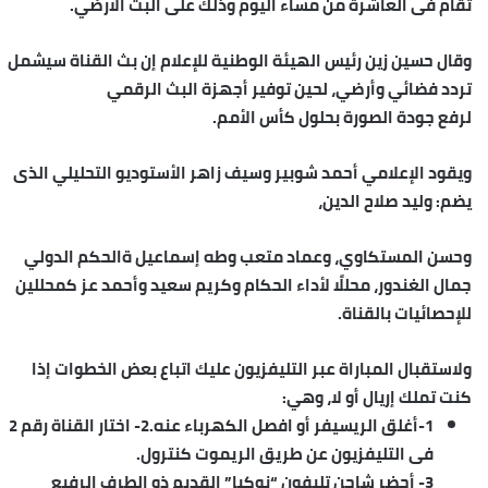
تقام فى العاشرة من مساء اليوم وذلك على البث الأرضي.
وقال حسين زين رئيس الهيئة الوطنية للإعلام إن بث القناة سيشمل
تردد فضائي وأرضي، لحين
توفير
أجهزة البث الرقمي
لرفع
جودة
الصورة بحلول كأس الأمم.
ويقود الإعلامي أحمد شوبير وسيف زاهر الأستوديو التحليلي الذى
يضم: وليد صلاح الدين،
وحسن المستكاوي، وعماد متعب وطه إسماعيل ةالحكم الدولي
جمال الغندور، محللًا لأداء الحكام وكريم سعيد وأحمد عز كمحللين
للإحصائيات بالقناة.
ولاستقبال المباراة عبر التليفزيون عليك اتباع بعض الخطوات إذا
كنت
تملك
إريال أو لا، وهي:
1-أغلق الريسيفر أو افصل الكهرباء عنه.2- اختار القناة رقم 2
فى التليفزيون عن طريق الريموت كنترول.
3- أحضر شاحن تليفون “نوكيا” القديم ذو الطرف الرفيع