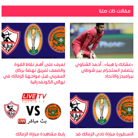
مقالات ذات صلة
«عشانك يا هبة».. أحمد الشناوي
تعرف على أهم نقاط القوة
يتصفح انستجرام بين شوطي
والضعف لفريق نهضة بركان
بيراميدز والاتحاد
المغربي قبل مواجهة الزمالك في
نهائي الكونفدرالية
الاسطورة مباراة نادى الزمالك ضد
رابط مشاهدة مباراة الزمالك