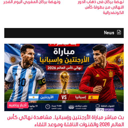
نهضة بركان فى ذهاب الدور
ونهضة بركان المغربي اليوم الفجر
النهائى من بطولة كأس
الكونفدرالية
News
أخبار رياضيه
بث مباشر مباراة الأرجنتين وإسبانيا.. مشاهدة نهائي كأس
العالم 2026 والقنوات الناقلة وموعد اللقاء