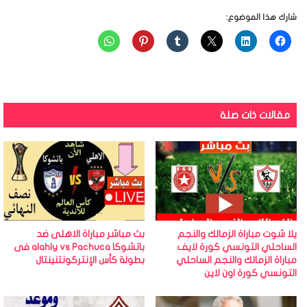
شارك هذا الموضوع:
مقالات ذات صلة
يلا شوت مباراة الزمالك والنجم
بث مباشر مباراة الاهلى ضد
الساحلي التونسي كورة لايف
باتشوكا alahly vs Pachuca فى
مباراة الزمالك والنجم الساحلي
بطولة كأس الإنتركونتنينتال
التونسي كورة اون لاين