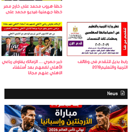
خطة هروب محمد على خارج مصر
خطة جهمنية فيديو محمد على
رابط بديل للتقدم فى وظائف
خبر حصري … الزمالك يفاوض رباعي
التربية والتعليم2019
الأهلي لضمهم بعد أستغناء
الاهلي عنهم مجانا
News