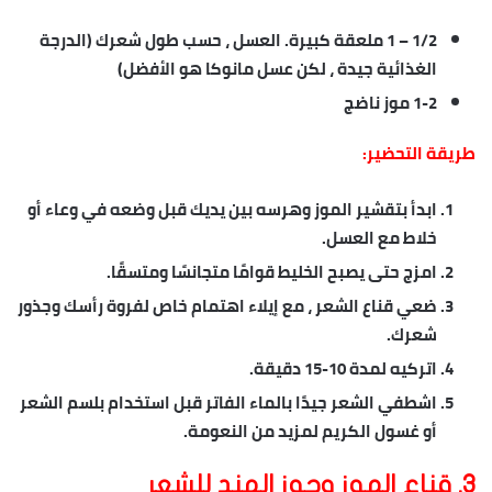
1/2 – 1 ملعقة كبيرة. العسل ، حسب طول شعرك (الدرجة
الغذائية جيدة ، لكن عسل مانوكا هو الأفضل)
1-2 موز ناضج
طريقة التحضير:
ابدأ بتقشير الموز وهرسه بين يديك قبل وضعه في وعاء أو
خلاط مع العسل.
امزج حتى يصبح الخليط قوامًا متجانسًا ومتسقًا.
ضعي قناع الشعر ، مع إيلاء اهتمام خاص لفروة رأسك وجذور
شعرك.
اتركيه لمدة 10-15 دقيقة.
اشطفي الشعر جيدًا بالماء الفاتر قبل استخدام بلسم الشعر
أو غسول الكريم لمزيد من النعومة.
3. قناع الموز وجوز الهند للشعر