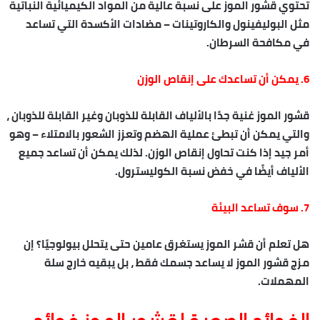
تحتوي قشور الموز على نسبة عالية من المواد الكيميائية النباتية
مثل البوليفينول والكاروتينات – مضادات الأكسدة التي تساعد
في مكافحة السرطان.
6. يمكن أن تساعدك على إنقاص الوزن
قشور الموز غنية جدًا بالألياف القابلة للذوبان وغير القابلة للذوبان ،
والتي يمكن أن تبطئ عملية الهضم وتعزز الشعور بالامتلاء – وهو
أمر جيد إذا كنت تحاول
إنقاص الوزن
. لذلك يمكن أن تساعد جميع
الألياف أيضًا في خفض نسبة الكوليسترول.
7. سوف تساعد البيئة
هل تعلم أن قشر الموز يستغرق عامين حتى يتحلل بيولوجيًا؟ إن
مزج قشور الموز لا يساعد جسمك فقط ، بل يبقيه خارج سلة
المهملات.