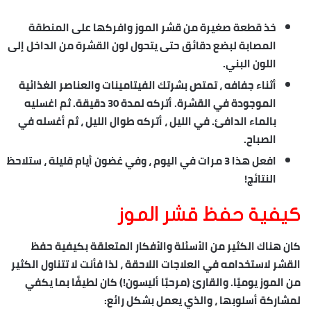
خذ قطعة صغيرة من قشر الموز وافركها على المنطقة
المصابة لبضع دقائق حتى يتحول لون القشرة من الداخل إلى
اللون البني.
أثناء جفافه ، تمتص بشرتك الفيتامينات والعناصر الغذائية
الموجودة في القشرة. أتركه لمدة 30 دقيقة. ثم اغسليه
بالماء الدافئ. في الليل ، أتركه طوال الليل ، ثم أغسله في
الصباح.
افعل هذا 3 مرات في اليوم ، وفي غضون أيام قليلة ، ستلاحظ
النتائج!
كيفية حفظ قشر الموز
كان هناك الكثير من الأسئلة والأفكار المتعلقة بكيفية حفظ
القشر لاستخدامه في العلاجات اللاحقة ، لذا فأنت لا تتناول الكثير
من الموز يوميًا. والقارئ (مرحبًا أليسون!) كان لطيفًا بما يكفي
لمشاركة أسلوبها ، والذي يعمل بشكل رائع: