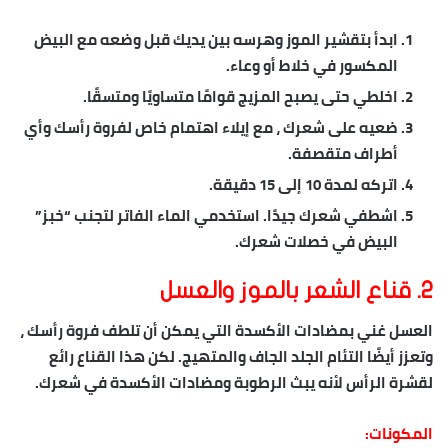
ابدأ بتقشير الموز وهرسه بين يديك قبل وضعه مع البيض
المكسور في خلاط أو وعاء.
اخلطي حتى يصبح المزيج قوامًا متساويًا ومتسقًا.
ضعيه على شعرك ، مع إيلاء اهتمام خاص لفروة رأسك وأي
أطراف متقصفة.
اتركه لمدة 10 إلى 15 دقيقة.
اشطفي شعرك جيدًا. استخدمي الماء الفاتر لتجنب “خبز”
البيض في خصلات شعرك.
2. قناع الشعر بالموز والعسل
العسل غني بمضادات الأكسدة التي يمكن أن تلطف فروة رأسك ،
وتعزز أيضًا التئام الجلد الجاف والمتهيج. لكن هذا القناع رائع
لقشرة الرأس لأنه يبث الرطوبة ومضادات الأكسدة في شعرك.
المكونات: