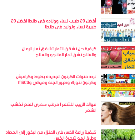
أفضل 20 طبيب نساء وولاده فى طنطا افضل 20
طبيبة نساء وتوليد فى طنطا
كيفية حل تشقق الثمار تشقق ثمار الرمان
والعلاج.تشق ثمار المانجو والعلاج
تردد قنوات الكرتون الجديدة بطوط وكراميش
وكرتون نتورك وطيور الجنة وميكي وMBC3
فوائد الزبيب للشعر | مرطب سحري لمنع تخشب
الشعر
كيفية زراعة الخس فى المنزل من البذور إلى الحصاد
وطرق نمو شجرة الخس