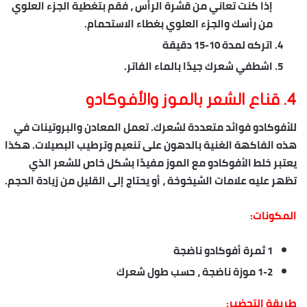
إذا كنت تعاني من قشرة الرأس ، فقم بتغطية الجزء العلوي
من رأسك والجزء العلوي بغطاء الاستحمام.
اتركه لمدة 10-15 دقيقة
اشطفي شعرك جيدًا بالماء الفاتر.
4. قناع الشعر بالموز والأفوكادو
للأفوكادو فوائد متعددة لشعرك. تعمل المعادن والبروتينات في
هذه الفاكهة الغنية بالدهون على تنعيم وترطيب البصيلات. هكذا
يعتبر خلط الأفوكادو مع الموز مفيدًا بشكل خاص للشعر الذي
تظهر عليه
علامات الشيخوخة
، أو يحتاج إلى القليل من زيادة الحجم.
المكونات:
1 ثمرة أفوكادو ناضجة
1-2 موزة ناضجة ، حسب طول شعرك
طريقة التحضير: