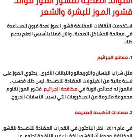
الفوائد الصحية لقشور الموز فوائد
قشور الموز للبشرة والشعر
استخدمت الثقافات المختلفة قشور الموز لعدة قرون للمساعدة
في معالجة المشاكل الصحية ، والآن قمنا بتأسيس العلم يدعم
ذلك.
1. مقاتلو الجراثيم
مثل شراب البلسان والأوريجانو والنباتات الأخرى ، يحتوي الموز على
نسبة عالية من الفينولات المضادة للأكسدة. ليس ذلك فحسب ،
فالموز له خصائص قوية في
مكافحة الجراثيم
. قشور الموز تقاوم
مجموعة متنوعة من الميكروبات التي تسبب التهابات الجروح.
2. مضادات الأكسدة الصديقة
في عام 2011 ، نظر الباحثون في القدرات المضادة للأكسدة للقشور
المختلفة. وجدوا أن القشور الخضراء غير الناضجة تحتوي على