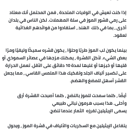
إذا كنت تعيش في الولايات المتحدة ، فمن المحتمل أنك معتاد
على رمي قشور الموز في سلة المهملات. لكن الناس في بلدان
أخرى ، بما في ذلك الهند ، استفادوا من فوائدهم الغذائية
لعقود.
بينما يكون لب الموز طريًا وحلوًا ، يكون قشره سميكًا وليفيًا ومرًا
بعض الشيء. لأكل القشرة ، يمكنك مزجها في عصائر السموذي أو
قليها أو خبزها أو غليها لمدة 10 دقائق على الأقل. تعمل الحرارة
على تكسير ألياف الجلد وتفكيك هذا الملمس القاسي ، مما يجعل
القشر أسهل للمضغ والهضم.
أيضًا ، كلما سمحت للموز بالنضج ، كلما أصبحت القشرة أرق
وأحلى. هذا بسبب هرمون نباتي طبيعي
يسمى الإيثيلين تفرزه الثمار عندما تنضج.
يتفاعل الإيثيلين مع السكريات والألياف في قشرة الموز ، ويحول