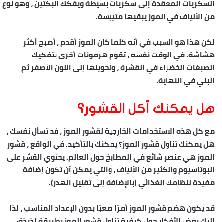
السكريات المعقدة إلى سكريات بسيطة ويفكك البكتين ، وهو نوع
من الألياف في الموز يبقيها متيبسة.
لكن هذا هو السبب في أنه كلما كان الموز أقدم ، أصبح أكثر
هشاشة. في الوقت نفسه ، تقوم هرمونات أخرى بتفكيك
الصبغات الخضراء في القشرة ، وتحويلها إلى اللون الأصفر ثم
البني في النهاية.
هل يمكنك أكل القشور؟
مع كل هذه الاستخدامات الخارجية لقشور الموز ، قد تسأل نفسك ،
هل يمكنك تناول قشور الموز؟ يمكنك بالتأكيد. في الواقع ، قشور
الموز هي عنصر شائع في المطابخ حول العالم. يحتوي القشر على
البوتاسيوم والكثير من الألياف ، والتي يمكن أن تكون إضافة
مفيدة لنظامك الغذائي (بالإضافة إلى تقليل الهدر).
قد يكون هضم قشور الموز أمرًا صعبًا بدون الإعداد المناسب ، لذا
إليك بعض الأفكار حول كيفية تناول قشور الموز بطريقة لذيذة: