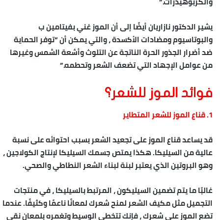
والكربوهيدرات.”
يشير الدكتور نازاريان أيضًا إلى أن الموز غني بفيتامين ب
والبوتاسيوم ومضادات الأكسدة ، والتي يمكن أن “توفر الحماية
ضد أضرار الجذور الحرة الناتجة عن التلوث وأشعة الشمس وغيرها
من عوامل الإجهاد التي تضعف الشعر وتحطمه.”
فوائد الموز للشعر؟
1. قناع الموز للشعر المتطاير
قد يساعد قناع الموز على تجعيد الشعر بسبب احتوائه على نسبة
عالية من السيليكا. هكذا يمتص جسمك السيليكا لإنتاج الكولاجين ،
وهو البروتين الذي يعتبر لبنة لبناء الشعر النطاطي والصحي.
غالبًا ما يتم تضمين السيليكون ، المرتبط بالسيليكا ، في منتجات
التجميل مثل مكيف الشعر لمنح شعرك لمعانًا ناعمًا وكثيفًا. عندما
تضع الموز على شعرك ، فإنك تتخطى الوسيط وتغمره بلمعان نقي