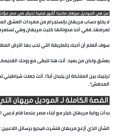
من هي الموديل ميرهان صاحبة أشهر قضية تحرش في مصر مؤخرً
لا يخلو حساب مريهان بإنستجرام من مفردات العشق المو
تعرضها، ففي أحد مدوناتها كتبت مريهان وهي تستعرض 
سوف أتعلم أن أحبك بالطريقة التي تحب بها الأرض المظل
بعشق ولكن من بعيد. أنت هنا لتبقى مع روحك القديمة، وا
ترتيبك بين الملائكة لن يتبدل أبدًا. أنت جعلت شياطيني ت
المدهش”.
القصة الكاملة لـ الموديل مريهان ال
بدأت رواية مريهان كيلر مع أبناء مصر عندما قام لاعبي 
الشأن الذي أزعج مريهان فنشرت فيديو برسائل اللاعبين