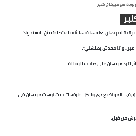
وردة مع ميرهان كلير
لير
 برقية لمريهان يعلِمها فيها أنه باستطاعته أن الاستحواذ
مين، وأنا محدش يطنشني”.
أ، لترد مريهان على صاحب الرسالة
ق في المواضيع دي والكل عارفها”. حيث نوهت مريهان في
حرش من قبل.