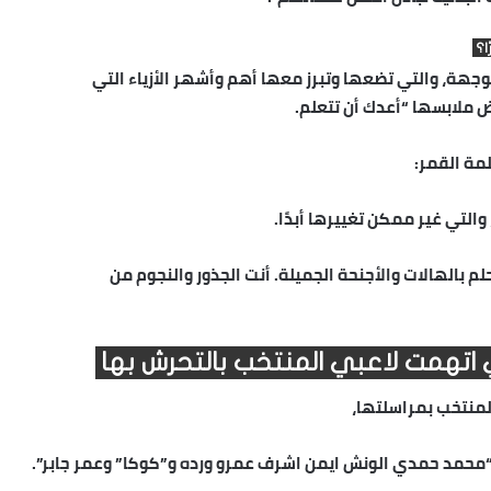
ا؟
جهة، والتي تضعها وتبرز معها أهم وأشهر الأزياء التي
ملابسها “أعدك أن تتعلم.
مة القمر:
لتي غير ممكن تغييرها أبدًا.
حلم بالهالات والأجنحة الجميلة. أنت الجذور والنجوم من
تي اتهمت لاعبي المنتخب بالتحرش بها
المنتخب بمراسلتها،
 “محمد حمدي الونش ايمن اشرف عمرو ورده و”كوكا” وعمر جابر”.