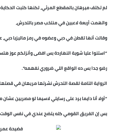
لم تكتف ميرهان بالمقطع المرئي، لكنها كتبت الحكاية 
واتهمت أربعة لاعبين في منتخب مصر بالتحرش،
وقالت أنها تقطن في دبي وعضوه في رمز ماليزيا دبي، عب
“استنوا عليا شوية النهاردة بس افضى وأنزلكم عوز هت
رضو جدا بس ده الواقع اللي ضروري نفهمه”.
الرواية التامة لقصة التحرش نشرتها مريهان في قصتها ب
“أولا أنا دايما برد على رسايلي لاسيما لو مصريين عشا
بس إن الفريق القومي كله يتضح عندي في نفس الوقت،