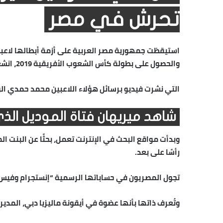
تحرش في مصر
استيقظت جمهورية مصر العربية على أزمة أبطالها لاعبو ا
والحصول على بطولة كأس الشعوب الأفريقية 2019، انشغلوا بمراسلة عارضة الأزياء “
التي نشرت فيديو برسائل هؤلاء اللاعبين محمد حمدي ا
شاهد ميريهان فتاة الموديل الذ
وبدأت مواقع البحث في الإنترنت تعمل، بحثًا عن البنت 
رأسًا على بعد.
تجول المصريون في حساباتها الرسمية “إنستجرام وفيس 
وتُعرف ذاتها بأنها عضوة في أيقونة ماليزيا دبي، المدير 