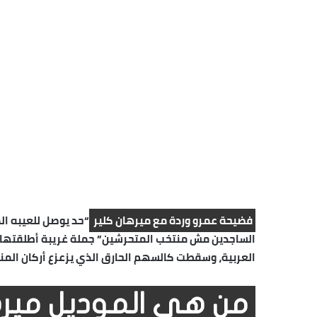
فضيحة عمرو وردة مع ميرهان كلير
“حد يوصل للعيبه ال
الساجدين مش منتخب المتحرشين” جملة غريبة أطلقتها ا
العربية، وسقطت كالسهم الحارق الذي يزعزع أركان المن
من هي الموديل ميره