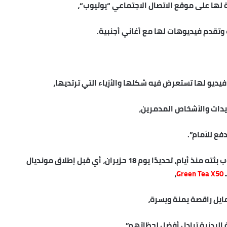
لها على موقع الاتصال الاجتماعي “
يوتيوب
“،
وتقدم فيديوهات لها مع أغاني أجنبية.
يديو لها تستعرض فيه شكلها والأزياء التي ترتديها،
ديدات والأشخاص المدمرين،
فع للأمام”.
 يوم 18 حزيران، أي قبل إطلاق مونديال
ـ
Green Tea X50
،
ل راقصة يمنة ويسرة،
البدنية تبادل أفضل لحظاتهم”.