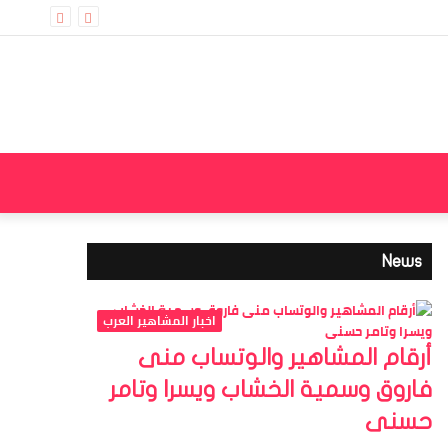
إضاف
عمود
جانب
مقال
إضافة
الوض
عشوائي
عمود
المظ
News
جانبي
اخبار المشاهير العرب
أرقام المشاهير والوتساب منى
فاروق وسمية الخشاب ويسرا وتامر
حسنى