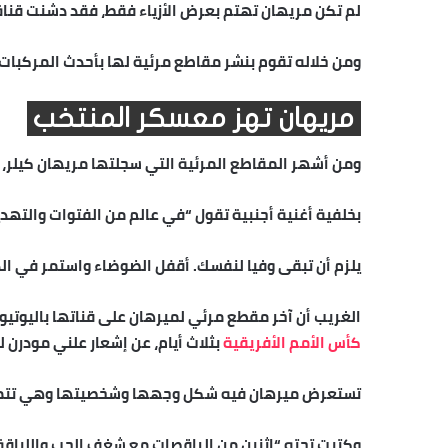
لم تكن مريهان تهتم بعرض الأزياء فقط، فقد دشنت قناة 
ومن خلاله تقوم بنشر مقاطع مرئية لها بأحدث المركبات 
مريهان تهز معسكر المنتخب
ومن أشهر المقاطع المرئية التي سجلتها مريهان كيلر، ف
بخلفية أغنية أجنبية تقول “في عالم من الفتوات والته
يلزم أن تبقى وفيا لنفسك. أقفل الضوضاء واستمر في الد
الغريب أن آخر مقطع مرئي لميرهان على قناتها باليوتيوب بثته منذ أيام، تحديدًا
كأس الأمم الأفريقية
بثلاث أيام، عن إشعار علني مودرن ل
تستعرض ميرهان فيه شكل وجهها وشخصيتها وهي تتماي
وكتبت تحته “اثنين من الراقصات مع شغف الحب واللياقة 