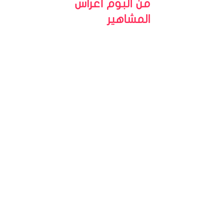
من ألبوم أعراس
المشاهير