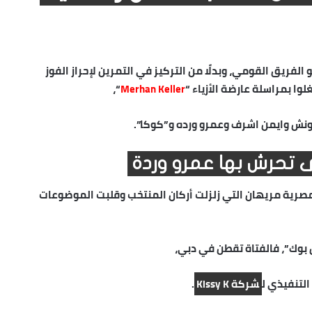
لفريق القومي، وبدلًا من التركيز في التمرين لإحراز الفوز
“،
Merhan Keller
لونش وايمن اشرف و
عمرو ورده
و”كوكا”.
ى تحرش بها عمرو وردة
المصرية مريهان التي زلزلت أركان المنتخب وقلبت الموضوعات
بوك”، فالفتاة تقطن في دبي،
التنفيذي ل
شركة Kissy K
.