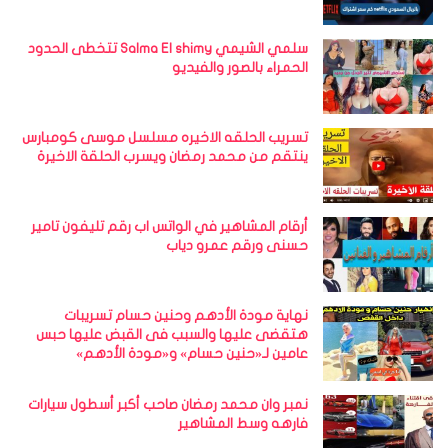
سلمي الشيمي Salma El shimy تتخطى الحدود
الحمراء بالصور والفيديو
تسريب الحلقه الاخيره مسلسل موسى كومبارس
ينتقم من محمد رمضان ويسرب الحلقة الاخيرة
أرقام المشاهير في الواتس اب رقم تليفون تامير
حسنى ورقم عمرو دياب
نهاية مودة الأدهم وحنين حسام تسريبات
هتقضى عليها والسبب فى القبض عليها حبس
عامين لـ«حنين حسام» و«مودة الأدهم»
نمبر وان محمد رمضان صاحب أكبر أسطول سيارات
فارهه وسط المشاهير