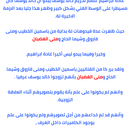
غادة ابراهيم تنضم لحريم خالد يوسف يبدو أن خالد يوسف كان
مسيطرا على الوسط الفني بشكل كبير وظهر هذا جليا بعد الازمة
الاخيرة لة.
حيث ظهرت عدة فيدوهات لة بداية من ياسمين الخطيب ومنى
فاروق وشيما الحاج و
منى الغضبان
وخيرا وفيما يبدو ليس أخيرا غادة ابراهيم.
ولقد برر كا من الفنانيين ياسمين الخطيب ومنى فاروق وشيما
الحاج و
منى الغضبان
بأنهم تزوجوا خالد يوسف عرفيا .
وانهم لم يكونوا على علم بأنة يقوم بتصويرهم أثناء العلاقة
الزوجية.
وأنهم قد تم خداعهم من أجل تصويرهم ولم يكونوا على علم
بوجود الكاميرات داخل الغرف ,