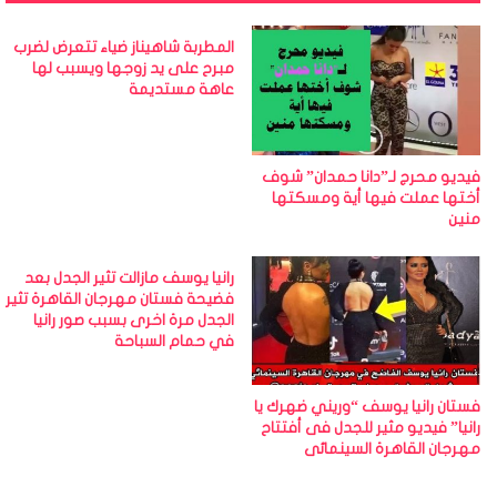
المطربة شاهيناز ضياء تتعرض لضرب
مبرح على يد زوجها ويسبب لها
عاهة مستديمة
فيديو محرج لـ”دانا حمدان” شوف
أختها عملت فيها أية ومسكتها
منين
رانيا يوسف مازالت تثير الجدل بعد
فضيحة فستان مهرجان القاهرة تثير
الجدل مرة اخرى بسبب صور رانيا
في حمام السباحة
فستان رانيا يوسف “وريني ضهرك يا
رانيا” فيديو مثير للجدل فى أفتتاح
مهرجان القاهرة السينمائى