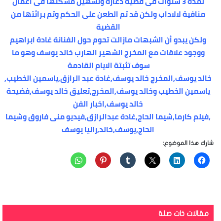
لمدة 3 سنوات فى قضية دعارة وتسهيل مسكنها فى اعمال
منافية لالاداب ولكن قد تم الطعن على الحكم وتم برائتها من
القضية
ولكن يبدو أن الشبهات مازالت تحوم حول الفنانة غادة ابراهيم
ووجود علاقات مع المخرج الشهير الهارب خالد يوسف وهو ما
سوف تثبتة الايام القادمة
خالد يوسف,المخرج خالد يوسف,غادة عبد الرازق,ياسمين الخطيب,
ياسمين الخطيب وخالد يوسف,المخرج,تعليق خالد يوسف,فضيحة
خالد يوسف,اخبار الفن
,فيلم كارما,شيما الحاج,غادة عبدالرازق,فيديو منى فاروق وشيما
الحاج,يوسف,خالد,رانيا يوسف
شارك هذا الموضوع:
مقالات ذات صلة