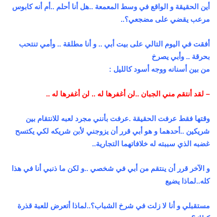
أين الحقيقة و الواقع في وسط المعمعة ..هل أنا أحلم ..أم أنه كابوس
مرعب يقضي على مضجعي؟..
أفقت في اليوم التالي على بيت أبي .. و أنا مطلقة .. وأمي تنتحب
بحرقة .. وأبي يصرخ
من بين أسنانه ووجه أسود كالليل :
– لقد أنتقم مني الجبان ..لن أغفرها له .. لن أغفرها له ..
وقتها فقط عرفت الحقيقة .عرفت بأنني مجرد لعبه للانتقام بين
شريكين ..أحدهما و هو أبي قرر أن يزوجني لأبن شريكه لكي يكتسح
غضبه الذي سببته له خلافاتهما التجارية..
و الآخر قرر أن ينتقم من أبي في شخصي ..و لكن ما ذنبي أنا في هذا
كله..لماذا يضيع
مستقبلي و أنا لا زلت في شرخ الشباب؟..لماذا أتعرض للعبة قذرة