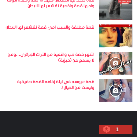
فتاه سجد لها الشيطان شهد ١٨ سنة وحيدة ابوها
وامها قصة واقعية تقشعر لها الابدان
قصة مطلقة والسبب امي قصة تقشعر لها الابدان
اشهر قصة حب واقعية من التراث الجزائري…ومن
لا يسمع عن (حيزية)
قصة عروسه في ليلة زفافه القصة حقيقية
وليست من الخيال !.
1