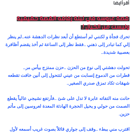
أقرأايضا
قصة عروسه في ليلة زفافه القصة حقيقية
وليست من الخيال !.
تحرك فجأة و لكنني لم أستطع أن أبعد نظرات الدهشة عنه..لم ينظر
إلي كما تبادر إلى ذهني ..فقط نظر إلى الساعة ثم أخذ يقضم أظافرة
بعصبية شديدة..
تحولت دهشتي إلى نوع من الحزن ..حزن ممتزج بيأس مر..
قطرات من الدموع إنسابت من عيني لتتحول إلى أنين خافت تقطعه
شهقات تكاد تمزق صدري الصغير..
حانت منه التفاته عابرة لا تدل على شئ ..فأرتفع نشيجي عالياً يقطع
الصمت من حولي و يحيل الحجرة الهادئة المعدة لعروسين إلى مأتم
حزين.
اقترب مني ببطء ..وقف إلى جواري قائلاً بصوت غريب أسمعه لأول