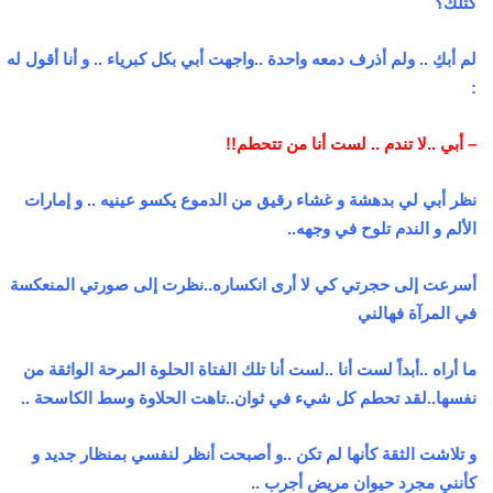
كتلك؟
لم أبكِ .. ولم أذرف دمعه واحدة ..واجهت أبي بكل كبرياء .. و أنا أقول له
:
– أبي ..لا تندم .. لست أنا من تتحطم!!
نظر أبي لي بدهشة و غشاء رقيق من الدموع يكسو عينيه .. و إمارات
الألم و الندم تلوح في وجهه..
أسرعت إلى حجرتي كي لا أرى انكساره..نظرت إلى صورتي المنعكسة
في المرآة فهالني
ما أراه ..أبداً لست أنا ..لست أنا تلك الفتاة الحلوة المرحة الواثقة من
نفسها..لقد تحطم كل شيء في ثوان..تاهت الحلاوة وسط الكاسحة ..
و تلاشت الثقة كأنها لم تكن ..و أصبحت أنظر لنفسي بمنظار جديد و
كأنني مجرد حيوان مريض أجرب ..