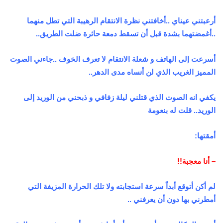
أرعبتني عيناي ..أخافتني نظرة الانتقام الرهيبة التي تطل منهما
..أغمضتهما بشدة قبل أن تسقط دمعة حائرة ضلت الطريق..
أسرعت إلى الهاتف و شعلة الانتقام لا تعرف الخوف ..جاءني الصوت
المميز الغريب الذي لن أنساه مدى الدهر..
يكفي انه الصوت الذي قتلني ليلة زفافي و ذبحني من الوريد إلى
الوريد.. قلت له بنعومة
أمقتها:
– أنا معجبة!!
لم أكن أتوقع أبداً سرعة استجابته ولا تلك الحرارة المزيفة التي
أمطرني بها دون أن يعرفني ..