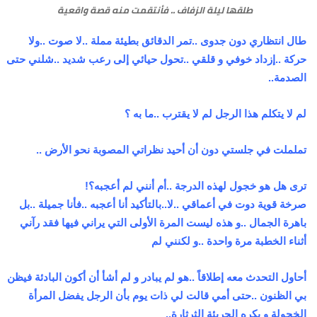
طلقها ليلة الزفاف .. فأنتقمت منه قصة واقعية
طال انتظاري دون جدوى ..تمر الدقائق بطيئة مملة ..لا صوت ..ولا
حركة ..إزداد خوفي و قلقي ..تحول حيائي إلى رعب شديد ..شلني حتى
الصدمة..
لم لا يتكلم هذا الرجل لم لا يقترب ..ما به ؟
تململت في جلستي دون أن أحيد نظراتي المصوبة نحو الأرض ..
ترى هل هو خجول لهذه الدرجة ..أم أنني لم أعجبه؟!
صرخة قوية دوت في أعماقي ..لا..بالتأكيد أنا أعجبه ..فأنا جميلة ..بل
باهرة الجمال ..و هذه ليست المرة الأولى التي يراني فيها فقد رآني
أثناء الخطبة مرة واحدة ..و لكنني لم
أحاول التحدث معه إطلاقاً ..هو لم يبادر و لم أشأ أن أكون البادئة فيظن
بي الظنون ..حتى أمي قالت لي ذات يوم بأن الرجل يفضل المرأة
الخجولة و يكره الجريئة الثرثارة..