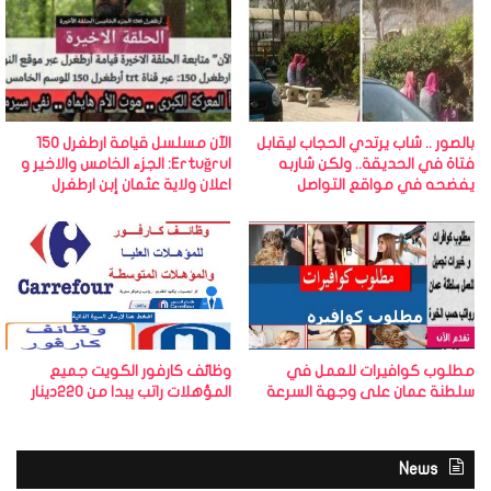
بالصور .. شاب يرتدي الحجاب ليقابل
الآن مسلسل قيامة ارطغرل 150
فتاة في الحديقة.. ولكن شاربه
Ertuğrul: الجزء الخامس والاخير و
يفضحه في مواقع التواصل
اعلان ولاية عثمان إبن ارطغرل
مطلوب كوافيرات للعمل في
وظائف كارفور الكويت جميع
سلطنة عمان على وجهة السرعة
المؤهلات راتب يبدا من 220دينار
News