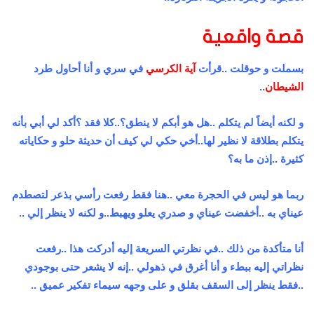
قصة واقعية
بسملت و حوقلت ..قرأت
آية الكرسي
في سري و أنا أحاول طرد
الشيطان
..
و لكنه أيضاً لم يتكلم ..هل هو أبكم لا ينطق؟..كلا فقد ؟أكد لي أبي بأنه
يتكلم بطلاقة لا نظير لها..أخي حكي لي كيف أن حديثة حلو و حكاياته
كثيرة ..إذن ما به؟
ربما هو ليس في الحجرة معي ..هنا فقط رفعت رأسي بذعر لتصطدم
عيناي به ..أخفضت عيناي و صدري يعلو ويهبط..و لكنه لا ينظر إلي ..
أنا متأكدة من ذلك ..في نظرتي السريعة إليه أدركت هذا ..رفعت
نظراتي إليه ببطء و أنا أغرق في ذهولي ..إنه لا يشعر حتى بوجودي
..فقط ينظر إلى السقف بقلق و على وجهه سيماء تفكير عميق ..