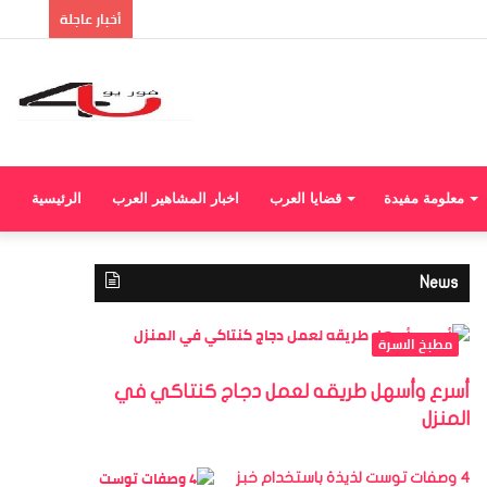
إضا
أخبار عاجلة
عمو
جان
معلومة مفيدة
قضايا العرب
اخبار المشاهير العرب
الرئيسية
News
مطبخ الاسرة
أسرع وأسهل طريقه لعمل دجاج كنتاكي في
المنزل
4 وصفات توست لذيذة باستخدام خبز