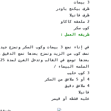
3 بيضات
ظرف بيكنج باودر
ظرف فانيلا
2 ملعقه كاكاو
كوب سكر
طريقه العمل :
في إناء نضع 3 بيضات وكوب السكر ون
نصف كوب من الزيت ونمزج بعدها نضع الدقيق و
بعدها توضع في القالب وتدخل الفرن لمدة 25 الى 30 دقيقه على حرارة 170
الصلصه البيضاء /
3 كوب حليب
4 أو 5 ملاعق من السكر
4 ملاعق دقيق
فانيلا
علبه قشطه أو قيمر