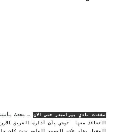
صفقات نادي بيراميدز حتى الان
… محدث بأستمر
التعاقد معها توحي بأن أدارة الفريق الازرق
المقبل ،على عكس الموسم الماضي حيث كان مال