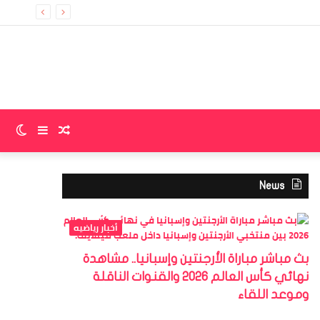
إضا
عمو
جان
مقال
إضافة
الو
عشوائي
عمود
الم
News
جانبي
أخبار رياضيه
بث مباشر مباراة الأرجنتين وإسبانيا.. مشاهدة
نهائي كأس العالم 2026 والقنوات الناقلة
وموعد اللقاء