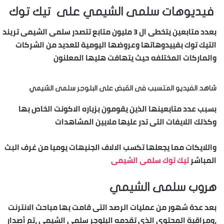
فيديوهات سلمى الشيمي على تيك توك
بعدد متابعين يتخطى ال 3 مليون متابع تتصدر سلمى الشيمى تريند
التيك توك بفييدوهاتها وعروضها اليومية للعديد من الشركات
والماركات المختلفه حيث يتهافت هليها المعلنون
شاهد الفيديو المتسبب فى القبض على البلوجر سلمى الشيمي
بسبب عدد متابعينها الذين يقومون بزياره الاكونت الخاص بها
وكذلك اللايفات التى تدر عليها ملايين المشاهدات
واللايكات مما يجعلها تكسب الالاف الجنيهات يوميا من غرف البث
المباشر
تيك توك سلمى الشيمى
هروب سلمى الشيمي
بعد عدة شهور من عمليات الرصد التى قامت بها مباحث الانترنت
،ومراقبة المحتوى الذي تقدمه البلوجر سلمى الشيمى ،تم أصدار