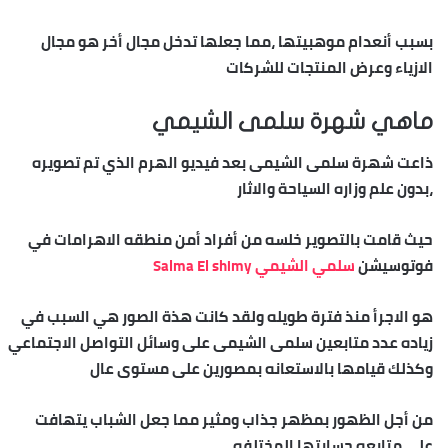
بسبب أنعدام موهبيتها ،مما جعلها تدخل مجال أخر هو مجال
الازياء وعرض المنتجات للشركات
ماهي شهرة سلمى الشيمي
ذاعت شهرة سلمى الشيمى بعد فيديو الهرم الذي تم تصويره
،بدون علم وزاره السياحة والاثار
حيث قامت بالتصوير خلسه من أفراد أمن منطقه الاهرامات في
فوتوسيشن
سلمي الشيمي Salma El shimy
هو الاجرأ منذ فترة طويله ولقد كانت هذة الصور هي السبب في
زياده عدد متابعين سلمى الشيمى على وسائل التواصل الاجتماعي
وكذلك قيامها بالاستعانه بمصورين على مستوى عال
من أجل الظهور بمظهر جذاب ومثير مما جعل الشباب يتهافت
على متابعه حسابتها المختلفه.