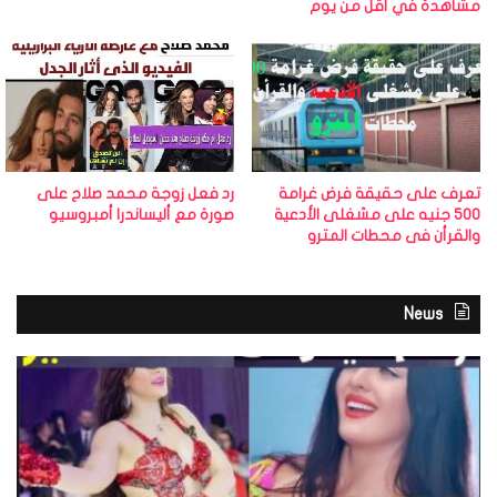
ي
مشاهدة في أقل من يوم
ف
ي
ا
ل
ج
ي
تعرف على حقيقة فرض غرامة
رد فعل زوجة محمد صلاح على
م
500 جنيه على مشغلى الأدعية
صورة مع أليساندرا أمبروسيو
ت
والقرأن فى محطات المترو
ت
ح
News
د
ي
ك
ي
م
ك
ا