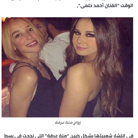
الوقت “الفنان أحمد حلمى”،
زواج منة عرفة
فى انتشار شعبيتها بشكل كبير، “منة عرفة” التى نجحت فى بسط