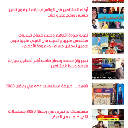
y
أرقام المشاهير في الواتس اب رقم تليفون تامير
V
حسنى ورقم عمرو دياب
s
k
i
نهاية مودة الأدهم وحنين حسام تسريبات
هتقضى عليها والسبب فى القبض عليها حبس
m
عامين لـ«حنين حسام» و«مودة الأدهم»
k
a
نمبر وان محمد رمضان صاحب أكبر أسطول سيارات
r
فارهه وسط المشاهير
d
a
s
شاهد … خريطة مسلسلات dmc في رمضان 2020
h
i
a
مسلسلات لن تعرض في رمضان 2020 مسلسلات
n
التي خرجت من العرض
”