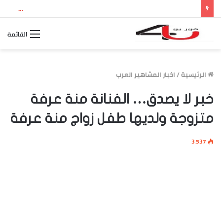
نتيجة الثانوية العامة 2026 بالاسم ورقم الجلوس.. استعلم الآن عن درجاتك والمجموع الكلي
القائمة
الرئيسية
/
اخبار المشاهير العرب
خبر لا يصدق… الفنانة منة عرفة
متزوجة ولديها طفل زواج منة عرفة
3٬537