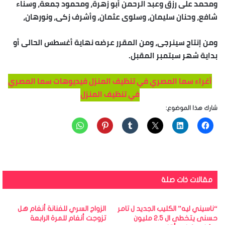
ومحمد على رزق وعبد الرحمن أبو زهرة، ومحمود جمعة، وسناء
ى
شافع، وحنان سليمان، وسلوى عثمان، وأشرف زكى، ونورهان،
ع
م
ومن إنتاج سينرجى، ومن المقرر عرضه نهاية أغسطس الحالى أو
ر
بداية شهر سبتمبر المقبل.
و
د
أغراء سما المصري في تنظيف المنزل فيديوهات سما المصري
ي
في تنظيف المنزل
ا
ب
شارك هذا الموضوع:
س
م
ا
ا
ل
مقالات ذات صلة
م
ص
“ناسيني ليه” الكليب الجديد ل تامر
الزواج السري للفنانة أنغام هل
ر
حسنى يتخطى ال 2.5 مليون
تزوجت أنغام للمرة الرابعة