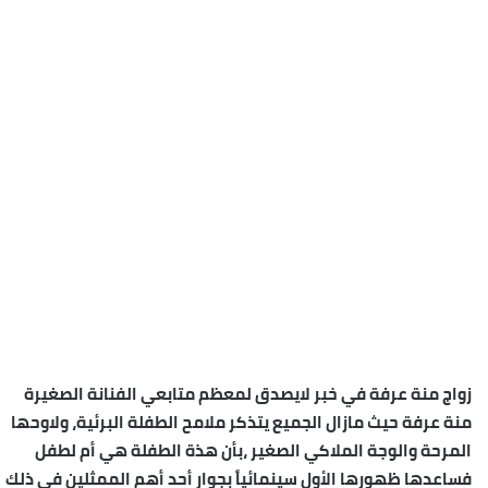
زواج منة عرفة في خبر لايصدق لمعظم متابعي الفنانة الصغيرة
منة عرفة حيث مازال الجميع يتذكر ملامح الطفلة البرئية، ولاوحها
المرحة والوجة الملاكي الصغير ،بأن هذة الطفلة هي أم لطفل
فساعدها ظهورها الأول سينمائياً بجوار أحد أهم الممثلين فى ذلك