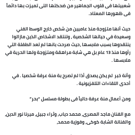
شعبيتها فى قلوب الجماهير من ضحكتها التى تميزت بها دائماً
فى ظهورها المعتاد.
“
حيث أنها متزوجة منذ عاميين من شخص خارج الوسط الفني
س
وسعيدة في حياتها الشخصية ، وتنتقد الاشخاص الذين مازالوا
م
ينتقدوها بسبب ملابسها ،حيث صرحت بانها لم تعد الطفلة التي
ا
رأوها منذ 13 عام بل هي شابة مراهقة ومتزوجة ولها الحرية في
ا
ملابسها .
ل
وأنة خبر لم يكن يصدق أذا لم تصرح بة منة عرفة شخصيا . في
م
أحدى اللقاءات التلفزيونية .
ص
ر
ومن أعمال منة عرفة حالياً فى بطولة مسلسل “بحر”
ي
ت
مع الفنان ماجد المصرى، محمد دياب، وثراء جبيل، ميرنا نور الدين،
ت
والفنانة الشابة كوكى، وفوزية محمد،
ح
د