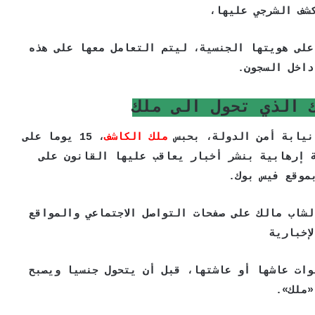
شف الشرجي عليها،
على هويتها الجنسية، ليتم التعامل معها على هذه
داخل السجون.
 الذي تحول الى ملك
يابة أمن الدولة، بحبس
ملك الكاشف
، 15 يوما على
 إرهابية بنشر أخبار يعاقب عليها القانون على
موقع فيس بوك.
لشاب مالك على صفحات التواصل الاجتماعي والمواقع
لإخبارية
وات الفضائية، ليحكي عن معاناة 5 سنوات عاشها أو عاشتها، قبل أن يتحول جنسيا ويصبح
«ملك».