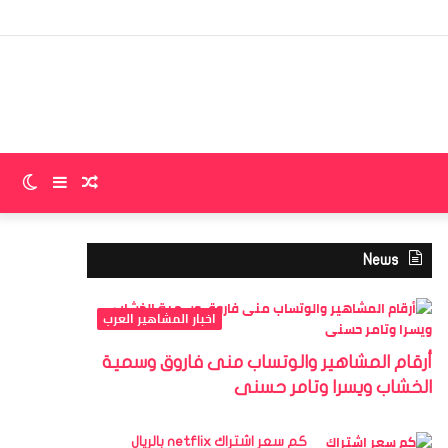
إضا
عمو
جان
مقال
إضافة
الو
عشوائي
عمود
الم
News
جانبي
اخبار المشاهير العرب
أرقام المشاهير والوتساب منى فاروق وسمية
الخشاب ويسرا وتامر حسنى
كم سعر اشتراك netflix بالريال