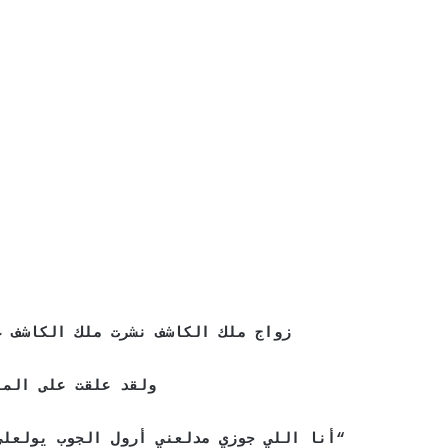
زواج ملك الكاشف نشرت ملك الكاشف ع
ولقد علقت على المن
“أنا اللي جوزي مدلعني أرول الجوب يولعلي