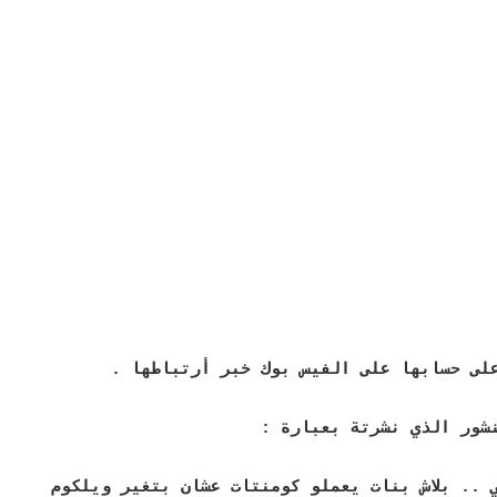
لى حسابها على الفيس بوك خبر أرتباطها .
شور الذي نشرتة بعبارة :
 .. بلاش بنات يعملو كومنتات عشان بتغير ويلكوم