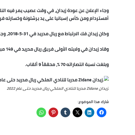
وجاء الإعلان عن عودة زيدان، في وقت عصيب يمر فيه الن
أمستردام ومن كأس إسبانيا على يد برشلونة وخسارته فر
وكان زيدان فك الارتباط مع ريال مدريد في 31-5-2018، وجاء مكانه لوبتيغي الذي لم يكمل الموسم.
وقاد زيدان في ولايته الأولى فريق ريال مدريد في 149 مباراة حقق الفوز 104، وتعادل 29 وخسر 16 مباراة.
وبلغت نسبة انتصاراته 70 %، محققاً 9 ألقاب.
.زيدان Zidane مدربا للنادي الملكي ريال مدريد حتى عام 2022
شارك هذا الموضوع: