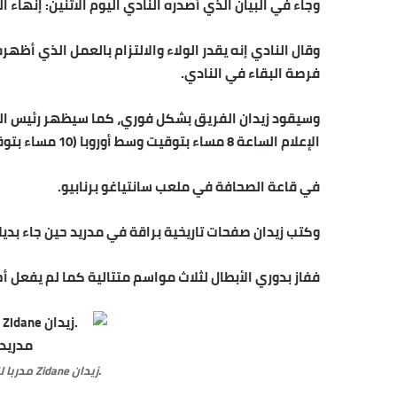
وجاء في البيان الذي أصدره النادي اليوم الاثنين: إنهاء
وقال النادي إنه يقدر الولاء والالتزام بالعمل الذي أظ
فرصة البقاء في النادي.
وسيقود زيدان الفريق بشكل فوري، كما سيظهر رئيس الن
الإعلام الساعة 8 مساء بتوقيت وسط أوروبا (10 مساء بتوقيت مكة المكرّمة)
في قاعة الصحافة في ملعب سانتياغو برنابيو.
وكتب زيدان صفحات تاريخية براقة في مدريد حين جاء بديلاً لرا
ففاز بدوري الأبطال لثلاث مواسم متتالية كما لم يفعل أ
.زيدان ane