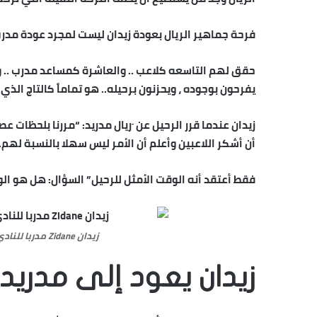
فرحة جماهير الريال بعودة
زيدان
ليست لمجرد عودة مدرب 
حقق لهم التاسعه كلاعب .. والعاشرة كمساعد مدرب .. وال
يفرحون بوجوده ، ويحزنون برحيله.. هو تماماً كالتاج الذي
زيدان
عندما قرر الرحيل عن
ريال مدريد
: “مررنا بلحظات ع
أن أشكر اللاعبين وأعلم أن الأمر ليس سهلا بالنسبة لهم
فقط أعتقد أنه الوقت الأمثل للرحيل” السؤال: هل هو ا
زيدان Zidane مدربا للنادي الملكي ريال مدريد حتى عام 2022
زيدان يعود إلى مدريد 