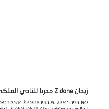
زيدان Zidane مدربا للنادي الملكي ريال مدريد حتى عام 2022
يقول
زيدان
: “ما بيني وبين ريال مدريد اكثر من مجرد عقد 
الريال وجد من يستطيع ان يخلف التركة الثقيلة التي تركها