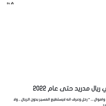
84
واموال … ” رحل وعرف انه لايستطيع المسير بدون الريال .. ولا
 ..