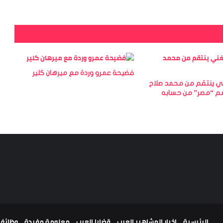
فضيحة عمرو وردة مع ميرهان كلير
ي ينتقم من محمد صلاح
م “مصر” من حسابه
الرئيسية
اخبار المشاهير العرب
قضايا العرب
معلومة مفيدة
وظائف