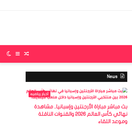
إضا
عمو
جان
مقال
إضافة
الو
عشوائي
عمود
الم
News
جانبي
أخبار رياضيه
بث مباشر مباراة الأرجنتين وإسبانيا.. مشاهدة
نهائي كأس العالم 2026 والقنوات الناقلة
وموعد اللقاء