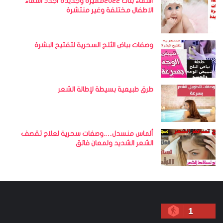
أسماء بنات 2022مميزة وجديدة أجدد أسماء
الاطفال مختلفة وغير منتشرة
وصفات بياض الثلج السحرية لتفتيح البشرة
طرق طبيعية بسيطة لإطالة الشعر
ألماس منسدل….وصفات سحرية لعلاج تقصف
الشعر الشديد ولمعان فائق
1