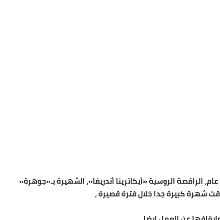
، الراقصة الروسية «أيكاترينا أندريفا»، الشهيرة بـ«جوهرة»
قت شهرة كبيرة جدا خلال فترة قصيرة ،
يقافها عن العمل ايضا .