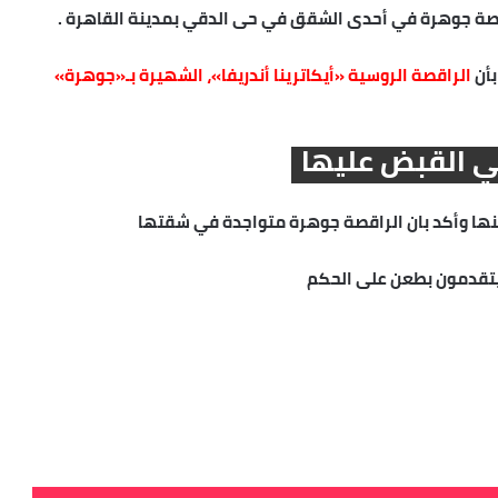
راقصة جوهرة في أحدى الشقق في حى الدقي بمدينة القاهرة .
بأن
الراقصة الروسية «أيكاترينا أندريفا»، الشهيرة بـ«جوهرة»
ي القبض عليها
ها وأكد بان الراقصة جوهرة متواجدة في شقتها
يتقدمون بطعن على الحكم