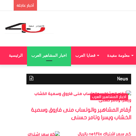
إضا
أخبار عاجلة
عمو
جان
معلومة مفيدة
قضايا العرب
اخبار المشاهير العرب
الرئيسية
News
اخبار المشاهير العرب
أرقام المشاهير والوتساب منى فاروق وسمية
الخشاب ويسرا وتامر حسنى
كم سعر اشتراك netflix بالريال