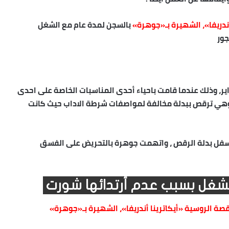
أندريفا»، الشهيرة بـ«جوهرة»
بالسجن لمدة عام مع الشغل
جور
201 وتحديدا في شهر فبراير، وذلك عندما قامت باحياء أحدى المناسبات الخاصة على احدى
ا وهي ترقص ببدلة مخالفة لمواصفات شرطة الاداب حيث كانت
سفل بدلة الرقص ، واتهمت جوهرة بالتحريض على الفسق
شغل بسبب عدم أرتدائها شورت
قصة الروسية «أيكاترينا أندريفا»، الشهيرة بـ«جوهرة»