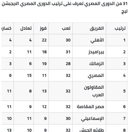
31 من الدورى المصري تعرف على ترتيب الدورى المصري الايجبشن
ليج
ترتيب
الفريق
لعب
فوز
تعادل
خسارة
1
الأهلي
30
22
4
4
2
بيراميدز
31
18
11
2
3
الزمالك
28
19
6
3
4
المصري
32
11
15
6
المقاولون
11
8
13
32
5
العرب
6
مصر المقاصة
32
12
9
11
7
الإسماعيلي
30
9
11
10
8
طلائع الجيش
32
9
10
13