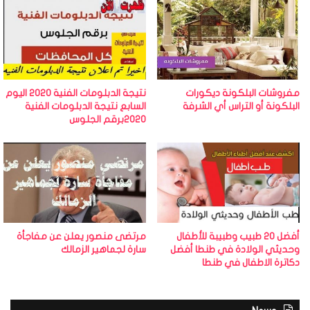
مفروشات البلكونة ديكورات
نتيجة الدبلومات الفنية 2020 اليوم
البلكونة أو التراس أي الشرفة
السابع نتيجة الدبلومات الفنية
2020برقم الجلوس
أفضل 20 طبيب وطبيبة للأطفال
مرتضى منصور يعلن عن مفاجأة
وحديثي الولادة في طنطا أفضل
سارة لجماهير الزمالك
دكاترة الاطفال في طنطا