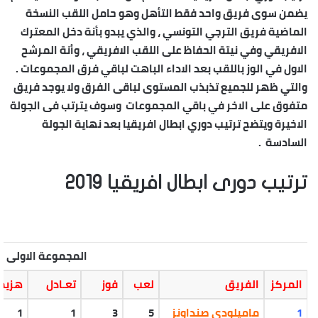
يضمن سوى فريق واحد فقط التأهل وهو حامل اللقب النسخة
الماضية فريق الترجي التونسي ، والذي يبدو بأنة دخل المعترك
الافريقي وفي نيتة الحفاظ على اللقب الافريقي ، وأنة المرشح
الاول في الوز باللقب بعد الاداء الباهت لباقي فرق المجموعات .
والتي ظهر للجميع تذبذب المستوى لباقى الفرق ولا يوجد فريق
متفوق على الاخر في باقي المجموعات وسوف يترتب فى الجولة
الاخيرة
ويتضح ترتيب دوري ابطال افريقيا
بعد نهاية الجولة
السادسة .
ترتيب دورى ابطال افريقيا 2019
المجموعة الاولى
المركز
الفريق
لعب
فوز
تعـادل
هزيم
1
ماميلودي صنداونز
5
3
1
1