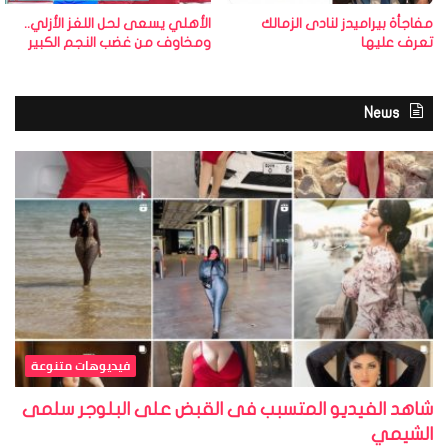
مفاجأة بيراميدز لنادى الزمالك
الأهلي يسعى لحل اللغز الأزلي..
تعرف عليها
ومخاوف من غضب النجم الكبير
News
فيديوهات متنوعة
شاهد الفيديو المتسبب فى القبض على البلوجر سلمى
الشيمي