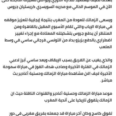
الآن في الموسم الحالي مع مدربه السويسري كريستيان جروس
ويسعى الزمالك للعودة من المغرب بنتيجة إيجابية لتعزيز موقفه
في مباراة الإياب والتي تقام الأسبوع المقبل بالقاهرة ومن
المنتظر أن يدفع جروس بتشكيلته المعتادة مع إجراء تغيير
اضطراري بالدفع بزيزو بدلا من التونسي فرجاني ساسي في وسط
الملعب
والذي يغيب عن الفريق بسبب الإيقاف ويعد ساسي أبرز لاعبي
الزمالك في الفترة الأخيرة وصاحب هدف الفوز في مباراة سموحة
الأخيرة لايف الان مشاهدة مباراة الزمالك وحسنية أغادير بث
مباشر.
موعد مباراة الزمالك وحسنية أغادير والقنوات الناقلة حيث ان
الزمالك يتفوق تاريخيا على أندية المغرب
تفوق كاسح وكان آخر مباراة قد جمعته بفريق مغربي في دور