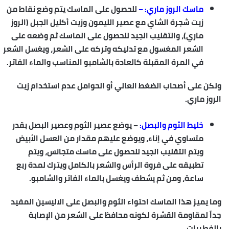
ماسك الروز ماري: –
للحصول على الماسك يتم وضع نقاط من
زيت شجرة الشاي مع عصير الليمون وزيت أكليل الجبل (الروز
ماري)، والتقليب الجيد للحصول على الماسك ثم وضعه على
الشعر المغسول مع تدليكه وتركه على الشعر، ويغسل الشعر
في المرة المقبلة كالعادة بالشامبو المناسب والماء الفاتر.
ولكن على أصحاب الضغط العالي أو الحوامل عدم استخدام زيت
الروز ماري.
خليط الثوم والبصل:
–
يوضع عصير الثوم وعصير البصل بقدر
متساوي في إناء، ويوضع عليهم مقدار من العسل الأبيض
ويتم التقليب الجيد للحصول على ماسك متجانس، ويتم
تطبيقه على فروة الرأس والشعر بالكامل ويترك لمدة ربع
ساعة، ومن ثم يشطف ويغسل بالماء الفاتر والشامبو.
وما يميز هذا الماسك احتواء الثوم والبصل على الاليسين المفيد
جداً لمقاومة القشرة لكونه محافظ على الشعر من الإصابة
بالفطريات.