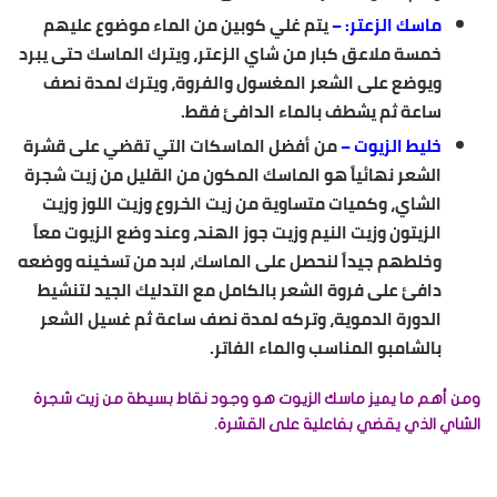
ماسك الزعتر: –
يتم غلي كوبين من الماء موضوع عليهم
خمسة ملاعق كبار من شاي الزعتر، ويترك الماسك حتى يبرد
ويوضع على الشعر المغسول والفروة، ويترك لمدة نصف
ساعة ثم يشطف بالماء الدافئ فقط.
خليط الزيوت –
من أفضل الماسكات التي تقضي على قشرة
الشعر نهائياً هو الماسك المكون من القليل من زيت شجرة
الشاي، وكميات متساوية من زيت الخروع وزيت اللوز وزيت
الزيتون وزيت النيم وزيت جوز الهند، وعند وضع الزيوت معاً
وخلطهم جيداً لنحصل على الماسك، لابد من تسخينه ووضعه
دافئ على فروة الشعر بالكامل مع التدليك الجيد لتنشيط
الدورة الدموية، وتركه لمدة نصف ساعة ثم غسيل الشعر
بالشامبو المناسب والماء الفاتر.
ومن أهم ما يميز ماسك الزيوت هو وجود نقاط بسيطة من زيت شجرة
الشاي الذي يقضي بفاعلية على القشرة.