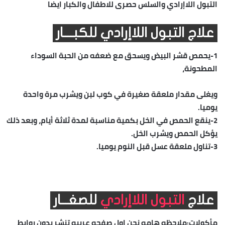
التبول اللاإرادي والسلس حصرى للاطفال والكبار ايضا
علاج التبول اللاإرادي للكبــــار
1-يحمص قشر البيض ويسحق مع ضعفه من الحبة السوداء
المطحونة،
ويغلى مقدار ملعقة صغيرة في كوب لبن ويشرب مرة واحدة
يوميا.
2-ينقع الحمص في الخل بكمية مناسبة لمدة ثلاثة أيام، وبعد ذلك
يؤكل الحمص ويشرب الخل.
3-تناول ملعقة عسل قبل النوم يوميا.
علاج
التبول اللاإرادي
للصغـــار
مأكولات:ملاحظه هامه نحن اول صفحه عربيه تنشر بدون روابط