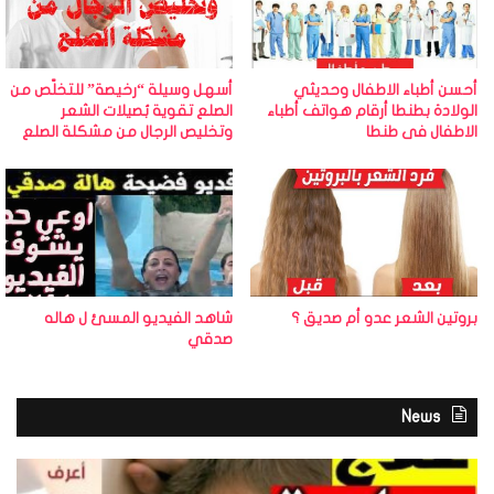
أحسن أطباء الاطفال وحديثي
أسهل وسيلة “رخيصة” للتخلّص من
الولادة بطنطا أرقام هواتف أطباء
الصلع تقوية بُصيلات الشعر
الاطفال فى طنطا
وتخليص الرجال من مشكلة الصلع
بروتين الشعر عدو أم صديق ؟
شاهد الفيديو المسئ ل هاله
صدقي
News