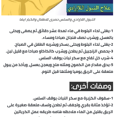
التبول اللاإرادي والسلس حصرى للاطفال والكبار ايضا
1-يغلى لحاء البلوط في ماء لمدة عشر دقائق ثم يصفى ويحلى
بالعسل، ويشرب نصف فنجان صباحا ومساء.
2-يغلى لحاء البلوط ويحلى بسكر ويشربه الطفل في الصباح.
3-يحمص الزنجبيل ثم يطحن ويشرب كالكاكاو صباحا مع قليل لبن.
4-شرب خل تفاح مع سكر نبات يوقف السلس.
5-يدق مقدار من الكمون ومثله ملح ويعجن بعسل، ويأخذ من يبول
ملعقة على الريق يوميا ومثلها قبل النوم.
وصفات أخرى:
1-سفوف الكزبرة مع سكر النبات يوقف السلس.
2-تؤخذ مثانة بقري وتجفف ثم تطحن وتسف ملعقة صغيرة على
الريق بقليل من الماء ملاحظه هامه طريقه عمل الكرياتين