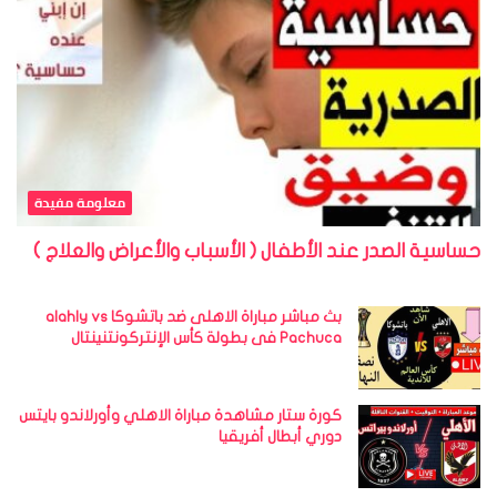
معلومة مفيدة
حساسية الصدر عند الأطفال ( الأسباب والأعراض والعلاج )
بث مباشر مباراة الاهلى ضد باتشوكا alahly vs
Pachuca فى بطولة كأس الإنتركونتنينتال
كورة ستار مشاهدة مباراة الاهلي وأورلاندو بايتس
دوري أبطال أفريقيا