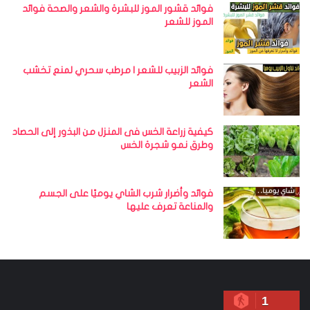
فوائد قشور الموز للبشرة والشعر والصحة فوائد
الموز للشعر
فوائد الزبيب للشعر | مرطب سحري لمنع تخشب
الشعر
كيفية زراعة الخس فى المنزل من البذور إلى الحصاد
وطرق نمو شجرة الخس
فوائد وأضرار شرب الشاي يوميًا على الجسم
والمناعة تعرف عليها
1