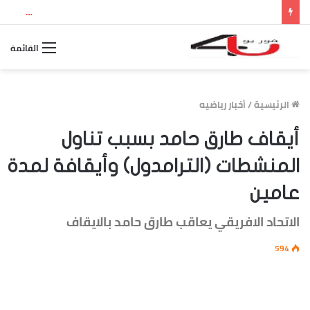
نتيجة الثانوية العامة 2026 بالاسم ورقم الجلوس.. استعلم الآن عن درجاتك والمجموع الكلي
القائمة
الرئيسية
/
أخبار رياضيه
أيقاف طارق حامد بسبب تناول
المنشطات (الترامدول) وأيقافة لمدة
عامين
الاتحاد الافريقي يعاقب طارق حامد بالايقاف
594