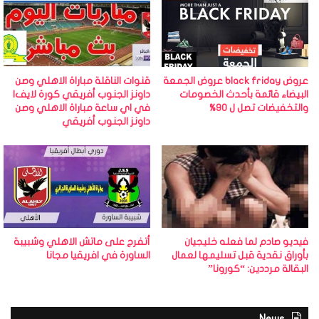
عروض black friday عروض الجمعة
قنوات الناقلة مباراة الاهلي وصن
البيضاء قائمة بأحدث الخصومات
داونز الجنوب أفريقي كورة لايف|
والتخفيضات تصل ل 90%
في اي ساعة مباراة الاهلي وصن
داونز الجنوب أفريقي
فيديو صادم لما فعله خليجيان
أتفرج على ماتش الاهلي وشبيبة
بأوراق نقدية قبل تسليمها لعمال
الساورة في افريقيا مجانا
البقالة مرددين: “كورونا”
News