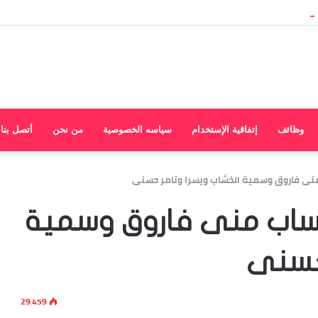
وظائف
إتفاقية الإستخدام
سياسه الخصوصية
من نحن
أتصل بنا
منى فاروق وسمية الخشاب ويسرا وتامر حسنى
تساب منى فاروق وسمية
 حسنى
29٬459