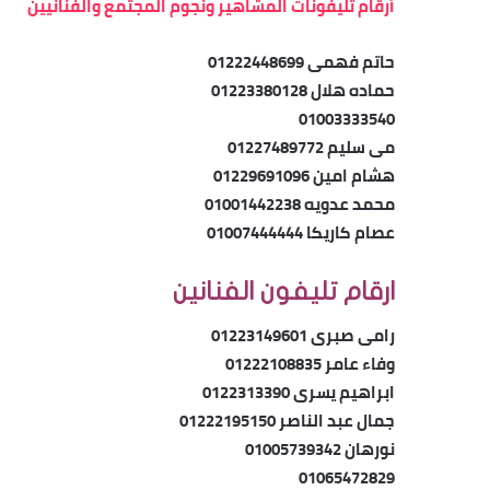
أرقام تليفونات المشاهير ونجوم المجتمع والفنانيين
حاتم فهمى 01222448699
حماده هلال 01223380128
01003333540
مى سليم 01227489772
هشام امين 01229691096
محمد عدويه 01001442238
عصام كاريكا 01007444444
ارقام تليفون الفنانين
رامى صبرى 01223149601
وفاء عامر 01222108835
ابراهيم يسرى 0122313390
جمال عبد الناصر 01222195150
نورهان 01005739342
01065472829