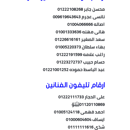
محسن جابر 01222108268
نانسى عجرم 009619643643
اصاله 01004066666
هانى مهنه 01001333636
سعد الصغير 01226616161
بهاء سلطان 01005220373
راغب علامه 01222191599
حسام حبيب 01223272737
عبد الباسط حموده 01221001252
ارقام تليفون الفنانين
على الحجار 01222111733
01120110869بًيِّبًوٌ
احمد فهمى 01005124118
ايساف 01000604604
شذى 01111111616