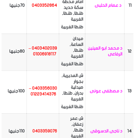
امام محطة
11
د عصام الحلبى
0403352864
70جنيها
سكة حديد
طنطا, طنطا,
الغربية
طنطا
الغربية
ميدان
الساعة,
د محمد ابو العينين
0403402039 –
طنطا,
12
80جنيها
الرفاعى
01006918117
الغربية
طنطا
الغربية
ش المديرية,
بجوار
صيدلية
0403356030 –
13
د مصطفى عونى
100جنيها
بدران, طنطا,
01223414376
الغربية
طنطا
الغربية
ش عمر
زعفان,
طنطا,
14
د ناجى الدسوقى
0403359076
110جنيها
الغربية