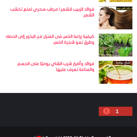
فوائد الزبيب للشعر | مرطب سحري لمنع تخشب
الشعر
كيفية زراعة الخس فى المنزل من البذور إلى الحصاد
وطرق نمو شجرة الخس
فوائد وأضرار شرب الشاي يوميًا على الجسم
والمناعة تعرف عليها
1