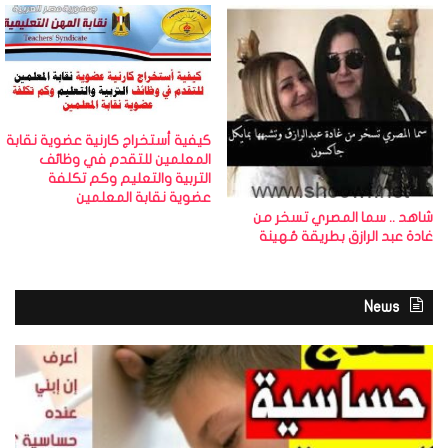
كيفية أستخراج كارنية عضوية نقابة
المعلمين للتقدم في وظائف
التربية والتعليم وكم تكلفة
عضوية نقابة المعلمين
شاهد .. سما المصري تسخر من
غادة عبد الرازق بطريقة مُهينة
News