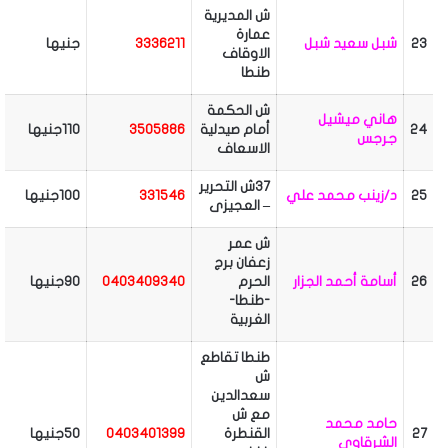
ش المديرية
عمارة
23
شبل سعيد شبل
3336211
جنيها
الاوقاف
طنطا
ش الحكمة
هاني ميشيل
24
أمام صيدلية
3505886
110جنيها
جرجس
الاسعاف
37ش التحرير
25
د/زينب محمد علي
331546
100جنيها
– العجيزى
ش عمر
زعفان برج
26
أسامة أحمد الجزار
الحرم
0403409340
90جنيها
-طنطا-
الغربية
طنطا تقاطع
ش
سعدالدين
مع ش
حامد محمد
27
القنطرة
0403401399
50جنيها
الشرقاوى