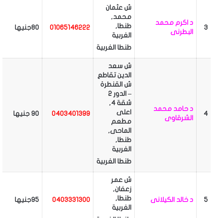
ش عثمان
محمد,
د اكرم محمد
طنطا,
3
01065146222
80جنيها
البطرنى
الغربية
طنطا
الغربية
ش سعد
الدين تقاطع
ش القنطرة
– الدور 2
شقة 4,
د حامد محمد
اعلى
4
0403401399
90 جنيها
الشرقاوى
مطعم
الماحى,
طنطا,
الغربية
طنطا
الغربية
ش عمر
زعفان,
طنطا,
5
د خالد الكيلانى
0403331300
95جنيها
الغربية