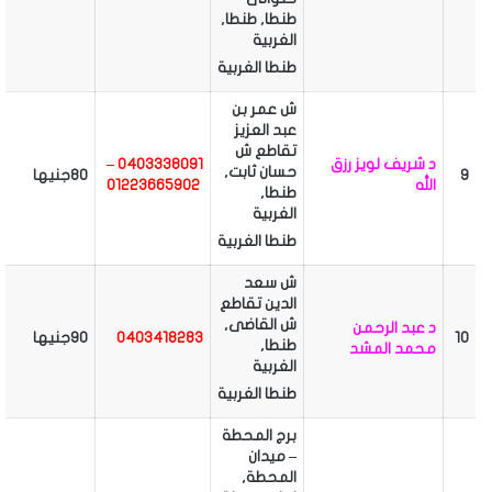
طنطا, طنطا,
الغربية
طنطا
الغربية
ش عمر بن
عبد العزيز
تقاطع ش
د شريف لويز رزق
0403338091 –
حسان ثابت,
9
80جنيها
الله
01223665902
طنطا,
الغربية
طنطا
الغربية
ش سعد
الدين تقاطع
ش القاضى,
د عبد الرحمن
10
0403418283
90جنيها
طنطا,
محمد المشد
الغربية
طنطا
الغربية
برج المحطة
– ميدان
المحطة,