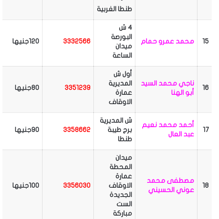
طنطا
الغربية
4 ش
البورصة
15
محمد عمرو حمام
3332566
120جنيها
ميدان
الساعة
أول ش
ناجي محمد السيد
المديرية
16
3351239
80جنيها
أبو الهنا
عمارة
الاوقاف
ش المديرية
أحمد محمد نعيم
17
برج طيبة
3358662
90جنيها
عبد العال
طنطا
ميدان
المحطة
عمارة
مصطفى محمد
18
الاوقاف
3356030
100جنيها
عوني الحسيني
الجديدة
الست
مباركة