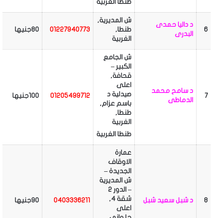
طنطا
الغربية
ش المديرية,
د داليا حمدى
6
طنطا,
01227940773
80جنيها
البدرى
الغربية
ش الجامع
الكبير –
قحافة,
اعلى
د سامح محمد
صيدلية د
7
01205499712
100جنيها
الدماطى
باسم عزام,
طنطا,
الغربية
طنطا
الغربية
عمارة
الاوقاف
الجديدة –
ش المديرية
– الدور 2
شقة 4,
8
د شبل سعيد شبل
0403336211
90جنيها
اعلى
حلوانى