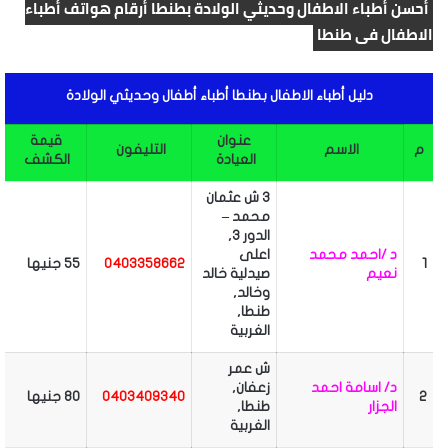
أحسن أطباء الاطفال وحديثي الولادة بطنطا أرقام هواتف أطباء
الاطفال فى طنطا
دليل أطباء الاطفال بطنطا أطباء أطفال وحديثي الولادة
عنوان
قيمة
م
الاسم
التليفون
العيادة
الكشف
3 ش عثمان
محمد –
الدور 3,
د /احمد محمد
اعلى
1
0403358662
55 جنيها
نعيم
صيدلية خالد
وخالد,
طنطا,
الغربية
ش عمر
د/ اسامة احمد
زعفان,
2
0403409340
80 جنيها
الجزار
طنطا,
الغربية