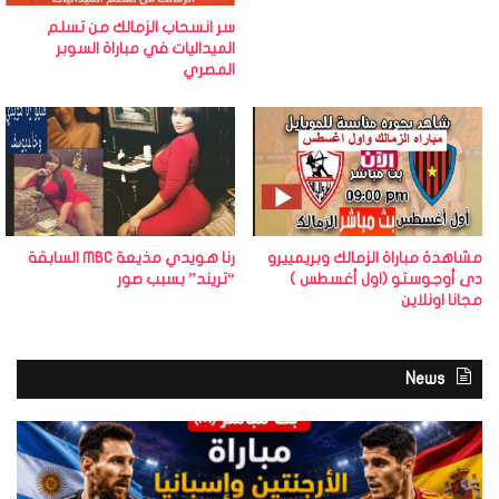
سر انسحاب الزمالك من تسلم
الميداليات في مباراة السوبر
المصري
مشاهدة مباراة الزمالك وبريمييرو
رنا هويدي مذيعة MBC السابقة
دى أوجوستو (اول أغسطس )
“تريند” بسبب صور
مجانا اونلاين
News